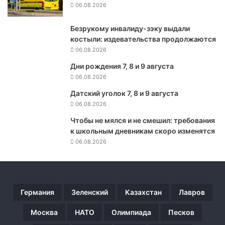
06.08.2026
а
л
Безрукому инвалиду-зэку выдали
о
костыли: издевательства продолжаются
т
л
06.08.2026
и
Дни рождения 7, 8 и 9 августа
ч
06.08.2026
и
т
Датский уголок 7, 8 и 9 августа
е
06.08.2026
л
Чтобы не мялся и не смешил: требования
ь
к школьным дневникам скоро изменятся
н
06.08.2026
ы
е
ч
е
р
Германия
Зеленский
Казахстан
Лавров
т
ы
Москва
НАТО
Олимпиада
Песков
п