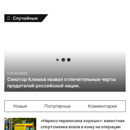
Случайные
С
е
н
а
т
о
р
К
31.03.2022
Сенатор Климов назвал отличительные черты
л
предателей российской нации.
и
м
о
в
Новые
Популярные
Комментарии
н
а
«Наркоз переносила хорошо»: известная
з
спортсменка впала в кому на операции
в