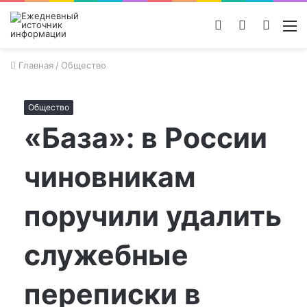
Войти
Switch
Поиск
М
skin
новос
Главная
/
Общество
Общество
«База»: в России
чиновникам
поручили удалить
служебные
переписки в