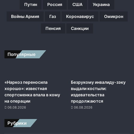
р
Путин
Россия
США
Украина
е
д
Войны Армия
Газ
Коронавирус
Омикрон
а
т
Пенсия
Санкции
е
л
е
й
Популярные
р
о
с
с
«Наркоз переносила
Безрукому инвалиду-зэку
и
хорошо»: известная
выдали костыли:
й
спортсменка впала в кому
издевательства
с
на операции
продолжаются
к
06.08.2026
06.08.2026
о
й
н
Рубрики
а