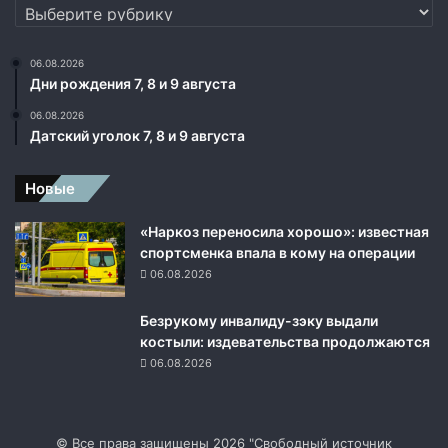
ц
Рубрики
и
и
.
06.08.2026
Дни рождения 7, 8 и 9 августа
06.08.2026
Датский уголок 7, 8 и 9 августа
Новые
«Наркоз переносила хорошо»: известная
спортсменка впала в кому на операции
06.08.2026
Безрукому инвалиду-зэку выдали
костыли: издевательства продолжаются
06.08.2026
© Все права защищены 2026 "Свободный источник