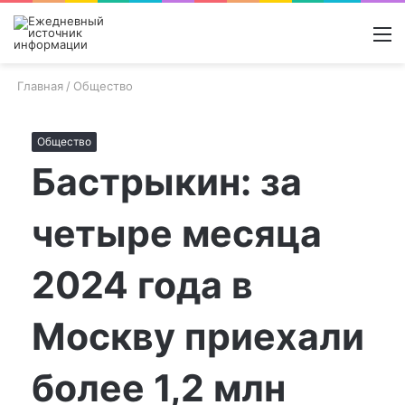
Войти
Switch
Поиск
М
skin
новос
Главная
/
Общество
Общество
Бастрыкин: за
четыре месяца
2024 года в
Москву приехали
более 1,2 млн