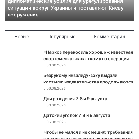
дипломатические усилия для урегулирования
б
ситуации вокруг Украины и поставляют Киеву
е
вооружение
р
г
:
Н
Новые
Популярные
Комментарии
А
Т
«Наркоз переносила хорошо»: известная
О
спортсменка впала в кому на операции
п
06.08.2026
р
о
Безрукому инвалиду-зэку выдали
д
костыли: издевательства продолжаются
о
06.08.2026
л
Дни рождения 7, 8 и 9 августа
ж
06.08.2026
а
ю
Датский уголок 7, 8 и 9 августа
т
06.08.2026
д
и
Чтобы не мялся и не смешил: требования
п
к школьным дневникам скоро изменятся