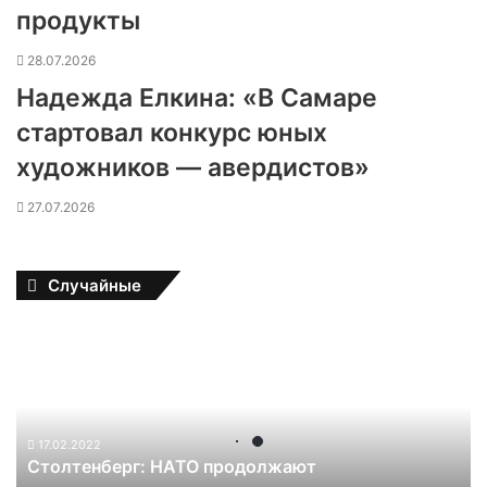
продукты
28.07.2026
Надежда Елкина: «В Самаре
стартовал конкурс юных
художников — авердистов»
27.07.2026
Случайные
С
т
о
л
т
17.02.2022
е
Столтенберг: НАТО продолжают
н