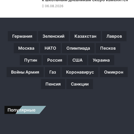
л
06.08.2026
о
м
а
т
Германия
Зеленский
Казахстан
Лавров
и
ч
Москва
НАТО
Олимпиада
Песков
е
с
Путин
Россия
США
Украина
к
и
Войны Армия
Газ
Коронавирус
Омикрон
е
у
Пенсия
Санкции
с
и
л
и
Популярные
я
д
л
я