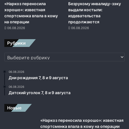
у
«Наркоз переносила
Безрукому инвалиду-зэку
р
хорошо»: известная
выдали костыли:
е
спортсменка впала в кому
издевательства
г
на операции
продолжаются
у
06.08.2026
06.08.2026
л
и
Рубрики
р
о
Рубрики
в
а
н
06.08.2026
и
Дни рождения 7, 8 и 9 августа
я
06.08.2026
с
Датский уголок 7, 8 и 9 августа
и
т
у
Новые
а
ц
«Наркоз переносила хорошо»: известная
и
спортсменка впала в кому на операции