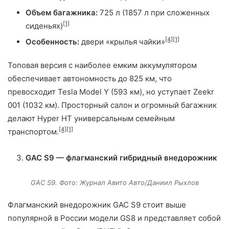
Объем багажника:
725 л (1857 л при сложенных
[1]
сиденьях)
[4]
[1]
Особенность:
двери «крылья чайки»
Топовая версия с наиболее емким аккумулятором
обеспечивает автономность до 825 км, что
превосходит Tesla Model Y (593 км), но уступает Zeekr
001 (1032 км). Просторный салон и огромный багажник
делают Hyper HT универсальным семейным
[4]
[1]
транспортом.
GAC S9 — флагманский гибридный внедорожник
GAC S9. Фото: Журнал Авито Авто/Даниил Рыхлов
Флагманский внедорожник GAC S9 стоит выше
популярной в России модели GS8 и представляет собой