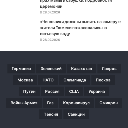
прах мамы и бабушки: подробности
я
церемонии
р
28.07.2026
о
с
«Чиновники должны выпить на камеру»:
с
жители Тюмени пожаловались на
и
питьевую воду
й
28.07.2026
с
к
и
х
Германия
Зеленский
Казахстан
Лавров
с
а
Москва
НАТО
Олимпиада
Песков
м
о
Путин
Россия
США
Украина
л
е
Войны Армия
Газ
Коронавирус
Омикрон
т
о
Пенсия
Санкции
в