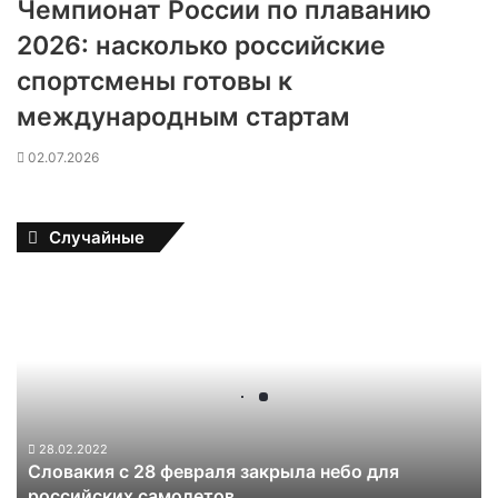
Чемпионат России по плаванию
2026: насколько российские
спортсмены готовы к
международным стартам
02.07.2026
Случайные
С
л
о
в
а
к
и
я
28.02.2022
Словакия с 28 февраля закрыла небо для
с
российских самолетов
2