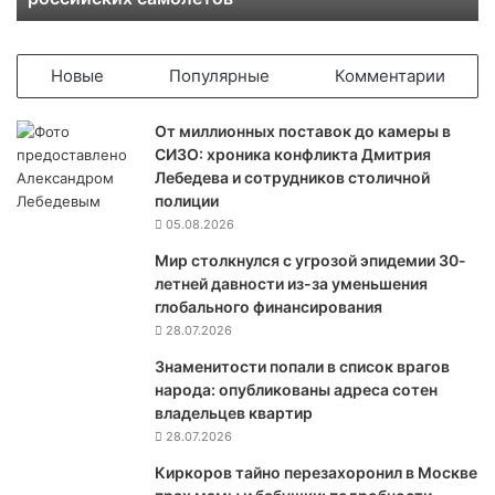
8
ф
е
Новые
Популярные
Комментарии
в
р
От миллионных поставок до камеры в
а
СИЗО: хроника конфликта Дмитрия
л
Лебедева и сотрудников столичной
я
полиции
з
05.08.2026
а
к
Мир столкнулся с угрозой эпидемии 30-
р
летней давности из-за уменьшения
ы
глобального финансирования
л
28.07.2026
а
Знаменитости попали в список врагов
н
народа: опубликованы адреса сотен
е
владельцев квартир
б
28.07.2026
о
д
Киркоров тайно перезахоронил в Москве
л