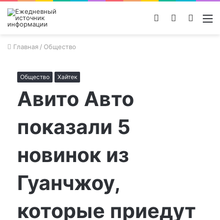
Войти
Switch
Поиск
М
skin
новос
Главная
/
Общество
Общество
Хайтек
Авито Авто
показали 5
новинок из
Гуанчжоу,
которые приедут