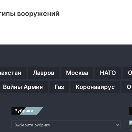
 типы вооружений
захстан
Лавров
Москва
НАТО
О
Войны Армия
Газ
Коронавирус
О
Рубрики
Рубрики