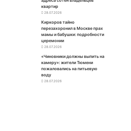
адреса сотен владельцев
р
квартир
о
28.07.2026
г
Киркоров тайно
н
перезахоронил в Москве прах
о
мамы и бабушки: подробности
з
церемонии
н
28.07.2026
а
п
«Чиновники должны выпить на
о
камеру»: жители Тюмени
в
пожаловались на питьевую
ы
воду
ш
28.07.2026
е
н
и
е
к
л
ю
ч