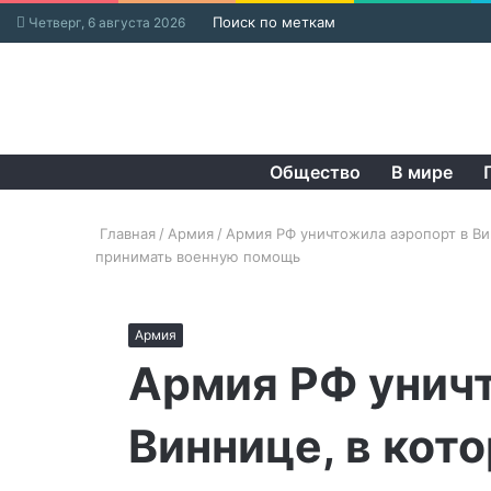
Поиск по меткам
Четверг, 6 августа 2026
Общество
В мире
Главная
/
Армия
/
Армия РФ уничтожила аэропорт в Ви
принимать военную помощь
Армия
Армия РФ унич
Виннице, в кот