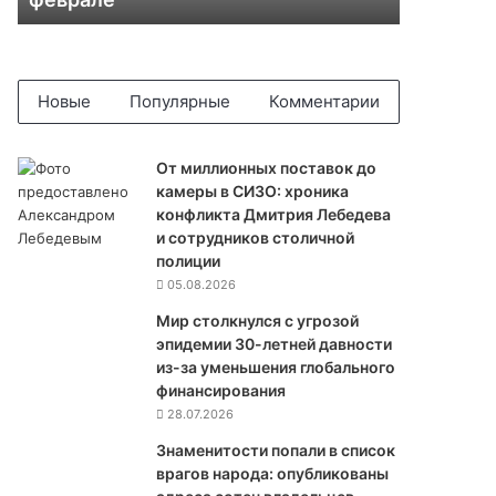
К
у
п
ц
и
Новые
Популярные
Комментарии
к
е
в
От миллионных поставок до
и
камеры в СИЗО: хроника
ч
конфликта Дмитрия Лебедева
и
и сотрудников столичной
Х
полиции
о
05.08.2026
х
Мир столкнулся с угрозой
р
эпидемии 30-летней давности
и
из-за уменьшения глобального
н
финансирования
д
28.07.2026
а
л
Знаменитости попали в список
и
врагов народа: опубликованы
п