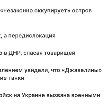
ия «незаконно оккупирует» остров
к, а передислокация
б в ДНР, спасая товарищей
влением увидели, что «Джавелины»
ие танки
ойск на Украине вызвана военными