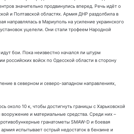
ентров значительно продвинулись вперед. Речь идёт о
ской и Полтавской областях. Армия ДНР раздолбила в
рая направлялась в Мариуполь на усиление украинского
х установок уцелели. Они стали трофеем Народной
идут бои. Пока неизвестно начался ли штурм
и российских войск по Одесской области в сторону
ление в северном и северо-западном направлениях,
ь около 10 к, чтобы достигнуть границы с Харьковской
я вооружение и материальные средства. Среди них –
противобункерные гранатометы SMAW-D и боевая
я армия испытывает острый недостаток в бензине и