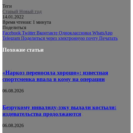
Теги
Старый Новый год
14.01.2022
Время чтения: 1 минута
Поделиться
Facebook
Twitter
Вконтакте
Одноклассники
WhatsApp
Telegram
Поделиться через электронную почту
Печатать
Похожие статьи
«Наркоз переносила хорошо»: известная
спортсменка впала в кому на операции
06.08.2026
Безрукому инвалиду-зэку выдали костыли:
издевательства продолжаются
06.08.2026