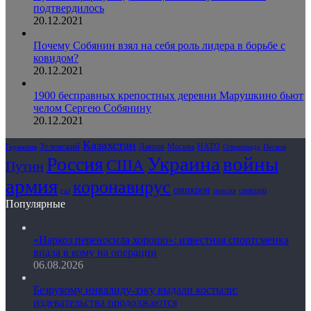
подтвердилось
20.12.2021
Почему Собянин взял на себя роль лидера в борьбе с
ковидом?
20.12.2021
1900 бесправных крепостных деревни Марушкино бьют
челом Сергею Собянину
20.12.2021
Казахстан
Зеленский
Лавров
НАТО
Москва
Олимпиада
Германия
Песков
Украина
Россия
войны
США
Путин
армия
коронавирус
омикрон
санкции
газ
пенсия
Популярные
«Наркоз переносила хорошо»: известная спортсменка
впала в кому на операции
06.08.2026
Безрукому инвалиду-зэку выдали костыли:
издевательства продолжаются