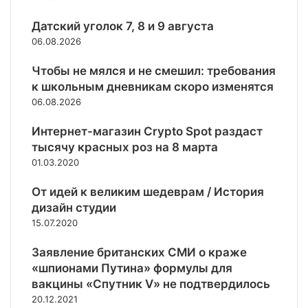
р
т
а
и
ь
Датский уголок 7, 8 и 9 августа
г
у
н
06.08.2026
р
п
е
а
о
з
Чтобы не мялся и не смешил: требования
н
л
а
к школьным дневникам скоро изменятся
и
я
в
ц
06.08.2026
м
и
ы
о
с
о
Интернет-магазин Crypto Spot раздаст
г
и
б
тысячу красных роз на 8 марта
у
м
л
01.03.2020
т
о
а
в
с
с
От идей к великим шедеврам / История
ы
т
т
е
дизайн студии
ь
е
х
15.07.2020
Д
й
а
Н
о
т
Заявление британских СМИ о краже
Р
с
ь
«шпионами Путина» формулы для
и
т
п
вакцины «Спутник V» не подтвердилось
Л
а
о
Н
20.12.2021
л
г