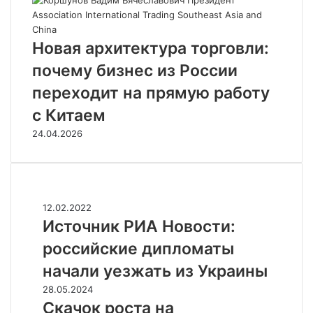
Новая архитектура торговли:
почему бизнес из России
переходит на прямую работу
с Китаем
24.04.2026
Случайные
И
12.02.2022
с
Источник РИА Новости:
т
российские дипломаты
о
ч
начали уезжать из Украины
н
С
28.05.2024
и
к
Скачок роста на
к