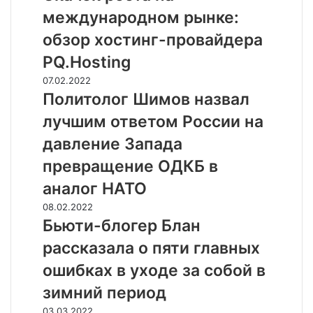
а
Р
международном рынке:
ч
И
о
обзор хостинг-провайдера
А
к
Н
PQ.Hosting
р
о
о
П
07.02.2022
в
с
о
Политолог Шимов назвал
о
т
л
с
лучшим ответом России на
а
и
т
н
т
давление Запада
и
а
о
:
превращение ОДКБ в
м
л
р
е
о
аналог НАТО
о
ж
г
с
Б
08.02.2022
д
Ш
с
ь
Бьюти-блогер Блан
у
и
и
ю
н
м
рассказала о пяти главных
й
т
а
о
с
и
ошибках в уходе за собой в
р
в
к
-
о
н
зимний период
и
б
д
а
е
л
В
03.03.2022