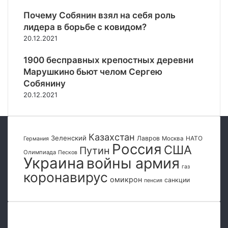
Р
и
у
Почему Собянин взял на себя роль
с
м
лидера в борьбе с ковидом?
ь
а
20.12.2021
с
н
ч
и
1900 бесправных крепостных деревни
и
т
Марушкино бьют челом Сергею
т
а
а
Собянину
р
н
20.12.2021
н
н
ы
ы
м
е
к
д
Казахстан
о
Зеленский
Лавров
НАТО
Москва
Германия
Россия
н
США
р
Путин
Олимпиада
Песков
и
Украина
войны армия
и
газ
д
коронавирус
омикрон
санкции
о
пенсия
р
а
м
Популярные