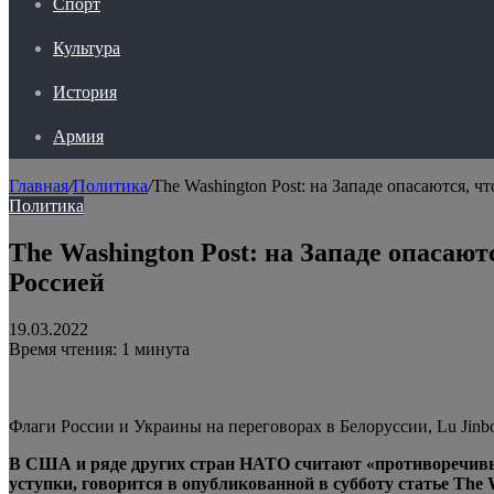
Спорт
Культура
История
Армия
Главная
/
Политика
/
The Washington Post: на Западе опасаются, 
Политика
The Washington Post: на Западе опасают
Россией
19.03.2022
Время чтения: 1 минута
Флаги России и Украины на переговорах в Белоруссии, Lu Jinbo
В США и ряде других стран НАТО считают «противоречивы
уступки, говорится в
опубликованной в субботу статье The W