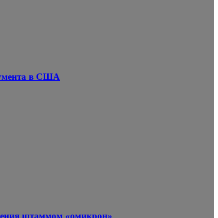
кумента в США
ажения штаммом «омикрон»