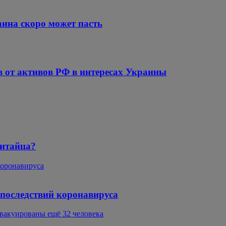
раина скоро может пасть
 от активов РФ в интересах Украины
китайца?
коронавируса
 последствий коронавируса
вакуированы ещё 32 человека