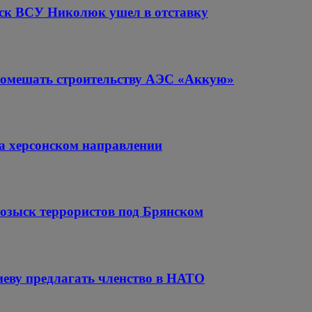
ск ВСУ Николюк ушел в отставку
помешать строительству АЭС «Аккую»
а херсонском направлении
озыск террористов под Брянском
иеву предлагать членство в НАТО