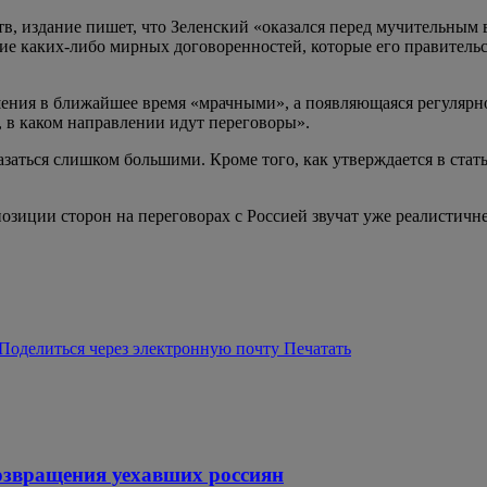
в, издание пишет, что Зеленский «оказался перед мучительным 
е каких-либо мирных договоренностей, которые его правительс
ния в ближайшее время «мрачными», а появляющаяся регулярно
, в каком направлении идут переговоры».
азаться слишком большими. Кроме того, как утверждается в ста
озиции сторон на переговорах с Россией звучат уже реалистичн
Поделиться через электронную почту
Печатать
озвращения уехавших россиян