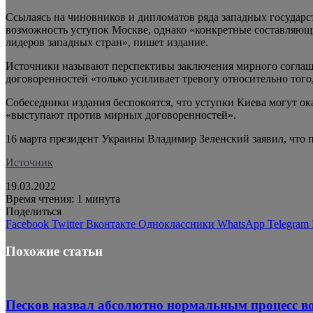
Ссылаясь на чиновников и дипломатов ряда западных государст
возможность уступок Москве, однако «конкретные составляющи
лидеров западных стран», пишет издание.
Источники называют перспективы заключения мирного соглаше
договоренностей «только усиливает тревогу относительно того
Собеседники издания беспокоятся, что уступки Киева могут ок
«выступают против мирных договоренностей».
16 марта президент Украины Владимир Зеленский заявил, что п
Источник
19.03.2022
Время чтения: 1 минута
Поделиться
Facebook
Twitter
Вконтакте
Одноклассники
WhatsApp
Telegram
Похожие статьи
Песков назвал абсолютно нормальным процесс в