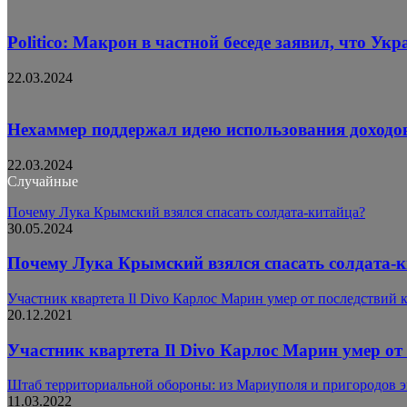
Politico: Макрон в частной беседе заявил, что Ук
22.03.2024
Нехаммер поддержал идею использования доходов
22.03.2024
Случайные
Почему Лука Крымский взялся спасать солдата-китайца?
30.05.2024
Почему Лука Крымский взялся спасать солдата-
Участник квартета Il Divo Карлос Марин умер от последствий 
20.12.2021
Участник квартета Il Divo Карлос Марин умер от
Штаб территориальной обороны: из Мариуполя и пригородов э
11.03.2022