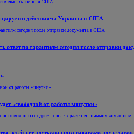
действиями Украины и США
овоцируется действиями Украины и США
гарантиям сегодня после отправки документа в США
ть ответ по гарантиям сегодня после отправки до
чь
дной от работы минутки»
удет «свободной от работы минутки»
т постковидного синдрома после заражения штаммом «омикрон»
тва детей нет постковидного синдрома после зар