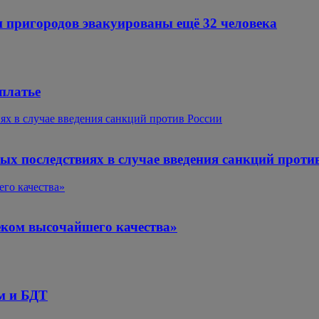
 пригородов эвакуированы ещё 32 человека
 платье
х в случае введения санкций против России
 последствиях в случае введения санкций проти
го качества»
еком высочайшего качества»
м и БДТ