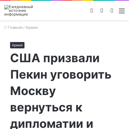
Войти
Switch
Поиск
М
skin
новос
Главная
/
Армия
Армия
США призвали
Пекин уговорить
Москву
вернуться к
дипломатии и