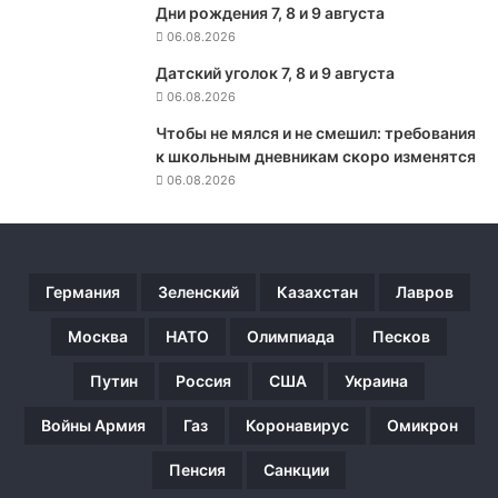
а
Дни рождения 7, 8 и 9 августа
б
06.08.2026
е
Датский уголок 7, 8 и 9 августа
з
06.08.2026
о
т
Чтобы не мялся и не смешил: требования
р
к школьным дневникам скоро изменятся
а
06.08.2026
б
о
т
к
и
Германия
Зеленский
Казахстан
Лавров
Москва
НАТО
Олимпиада
Песков
Путин
Россия
США
Украина
Войны Армия
Газ
Коронавирус
Омикрон
Пенсия
Санкции