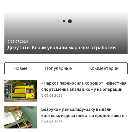
п
у
т
а
т
ы
К
05.07.2024
Депутаты Керчи уволили мэра без отработки
е
р
ч
и
Новые
Популярные
Комментарии
у
в
«Наркоз переносила хорошо»: известная
о
спортсменка впала в кому на операции
л
06.08.2026
и
л
Безрукому инвалиду-зэку выдали
и
костыли: издевательства продолжаются
м
э
06.08.2026
р