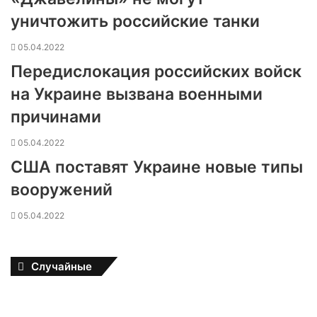
уничтожить российские танки
05.04.2022
Передислокация российских войск
на Украине вызвана военными
причинами
05.04.2022
США поставят Украине новые типы
вооружений
05.04.2022
Случайные
Д
е