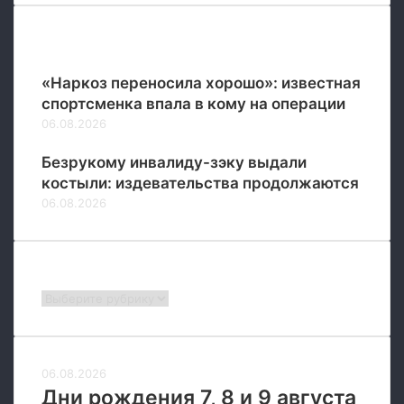
и
и
Популярные
«Наркоз переносила хорошо»: известная
спортсменка впала в кому на операции
06.08.2026
Безрукому инвалиду-зэку выдали
костыли: издевательства продолжаются
06.08.2026
Рубрики
Рубрики
06.08.2026
Дни рождения 7, 8 и 9 августа