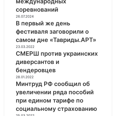
международных
с
к
соревнований
и
В
26.07.2024
й
п
В первый же день
с
е
п
фестиваля заговорили о
р
о
в
самом дне «Тавриды.АРТ»
р
ы
т
С
23.03.2022
й
с
М
СМЕРШ против украинских
ж
э
Е
е
диверсантов и
к
Р
д
о
Ш
бендеровцев
е
н
п
н
М
28.01.2022
о
р
ь
и
Минтруд РФ сообщил об
м
о
ф
н
и
т
увеличении ряда пособий
е
т
л
и
с
р
при едином тарифе по
б
в
т
у
о
у
социальному страхованию
и
д
л
к
в
Р
П
25.03.2022