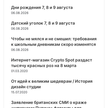
н
н
т
т
н
и
и
в
Дни рождения 7, 8 и 9 августа
н
о
и
е
е
и
06.08.2026
с
и
с
н
к
ц
у
к
н
а
Датский уголок 7, 8 и 9 августа
а
в
а
о
к
06.08.2026
С
о
н
г
о
Ш
л
а
о
г
Чтобы не мялся и не смешил: требования
А
и
л
и
о
к школьным дневникам скоро изменятся
в
л
о
м
с
06.08.2026
о
в
в
у
о
т
е
Г
н
п
Интернет-магазин Crypto Spot раздаст
в
с
о
и
р
тысячу красных роз на 8 марта
е
ь
с
ц
о
т
01.03.2020
п
т
и
т
н
е
е
п
и
а
От идей к великим шедеврам / История
р
л
а
в
е
дизайн студии
с
е
л
л
г
о
р
15.07.2020
ь
е
о
н
а
н
н
«
а
Заявление британских СМИ о краже
д
о
и
п
л
и
г