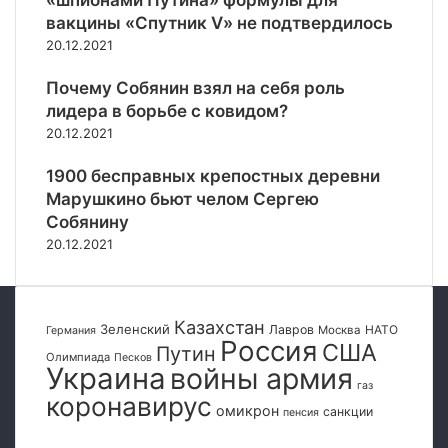
«шпионами Путина» формулы для
я
р
о
о
вакцины «Спутник V» не подтвердилось
о
ф
ж
20.12.2021
в
о
и
о
н
л
Почему Собянин взял на себя роль
к
д
и
лидера в борьбе с ковидом?
а
а
щ
20.12.2021
ц
н
и
о
1900 бесправных крепостных деревни
ю
г
Марушкино бьют челом Сергею
»
о
Собянину
у
ф
б
20.12.2021
о
е
н
р
д
е
а
Казахстан
г
Зеленский
Лавров
НАТО
Москва
Германия
Россия
США
о
Путин
Олимпиада
Песков
в
Украина
войны армия
газ
С
коронавирус
и
омикрон
санкции
пенсия
р