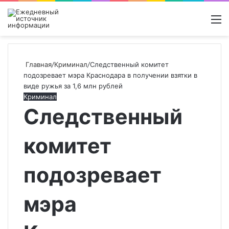
Войти
Switch
Поиск
М
skin
новос
Главная
/
Криминал
/
Следственный комитет
подозревает мэра Краснодара в получении взятки в
виде ружья за 1,6 млн рублей
Криминал
Следственный
комитет
подозревает
мэра