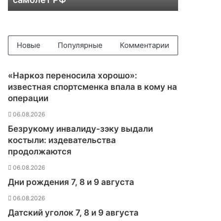
е
л
и
F
l
Новые
Популярные
Комментарии
i
g
h
«Наркоз переносила хорошо»:
t
известная спортсменка впала в кому на
r
операции
a
d
06.08.2026
a
Безрукому инвалиду-зэку выдали
r
костыли: издевательства
з
продолжаются
а
м
06.08.2026
е
Дни рождения 7, 8 и 9 августа
т
и
06.08.2026
л
Датский уголок 7, 8 и 9 августа
и