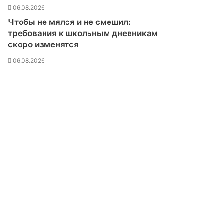
в
06.08.2026
н
Чтобы не мялся и не смешил:
е
требования к школьным дневникам
б
скоро изменятся
е
н
06.08.2026
а
д
У
к
р
а
и
н
о
й
п
а
с
с
а