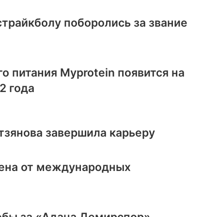
страйкболу поборолись за звание
о питания Myprotein появится на
2 года
тзянова завершила карьеру
нена от международных
юбы за «Адана Демирспор»