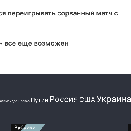
ся переигрывать сорванный матч с
» все еще возможен
Украин
Россия
США
Путин
Олимпиада
Песков
Рубрики