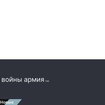
а
войны армия
газ
Новые