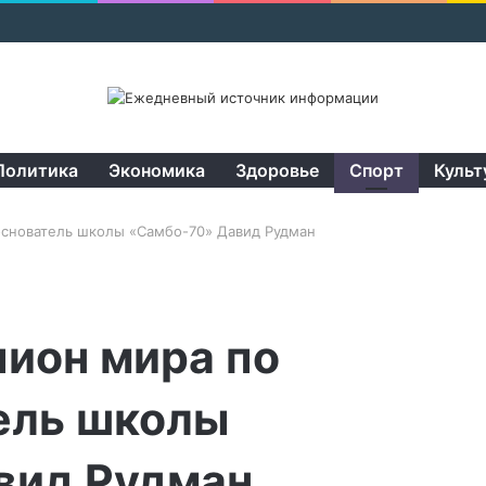
Политика
Экономика
Здоровье
Спорт
Культ
основатель школы «Самбо-70» Давид Рудман
ион мира по
ель школы
вид Рудман