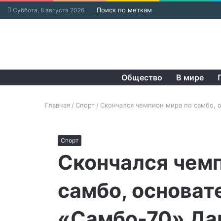
Поиск по меткам
Суббота, 8 августа 2026
Общество
В мире
Главная
/
Спорт
/
Скончался чемпион мира по самбо, 
Спорт
Скончался чемп
самбо, основат
«Самбо-70» Да