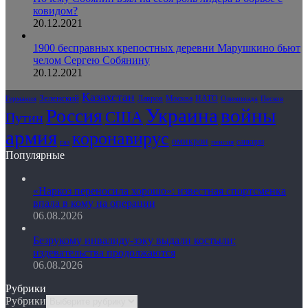
ковидом?
20.12.2021
1900 бесправных крепостных деревни Марушкино бьют
челом Сергею Собянину
20.12.2021
Казахстан
Зеленский
Лавров
НАТО
Москва
Олимпиада
Германия
Песков
Украина
Россия
войны
США
Путин
армия
коронавирус
омикрон
санкции
газ
пенсия
Популярные
«Наркоз переносила хорошо»: известная спортсменка
впала в кому на операции
06.08.2026
Безрукому инвалиду-зэку выдали костыли:
издевательства продолжаются
06.08.2026
Рубрики
Рубрики