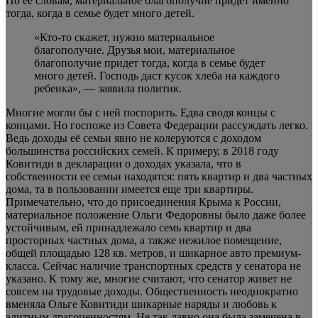
По её словам, материальное благополучие придет именно
тогда, когда в семье будет много детей.
«Кто-то скажет, нужно материальное
благополучие. Друзья мои, материальное
благополучие придет тогда, когда в семье будет
много детей. Господь даст кусок хлеба на каждого
ребенка», — заявила политик.
Многие могли бы с ней поспорить. Едва сводя концы с
концами. Но госпоже из Совета Федерации рассуждать легко.
Ведь доходы её семьи явно не колеруются с доходом
большинства российских семей. К примеру, в 2018 году
Ковитиди в декларации о доходах указала, что в
собственности ее семьи находятся: пять квартир и два частных
дома, та в пользовании имеется еще три квартиры.
Примечательно, что до присоединения Крыма к России,
материальное положение Ольги Федоровны было даже более
устойчивым, ей принадлежало семь квартир и два
просторных частных дома, а также нежилое помещение,
общей площадью 128 кв. метров, и шикарное авто премиум-
класса. Сейчас наличие транспортных средств у сенатора не
указано. К тому же, многие считают, что сенатор живет не
совсем на трудовые доходы. Общественность неоднократно
вменяла Ольге Ковитиди шикарные наряды и любовь к
элитным драгоценностям. Не так давно она была замечена в