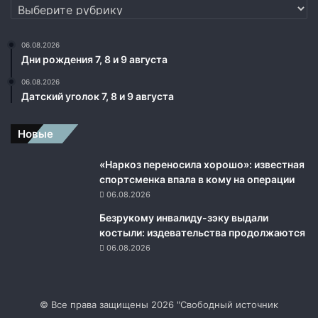
Рубрики
м
Д
о
06.08.2026
н
Дни рождения 7, 8 и 9 августа
б
а
06.08.2026
с
Датский уголок 7, 8 и 9 августа
с
а
Новые
«Наркоз переносила хорошо»: известная
спортсменка впала в кому на операции
06.08.2026
Безрукому инвалиду-зэку выдали
костыли: издевательства продолжаются
06.08.2026
© Все права защищены 2026 "Свободный источник