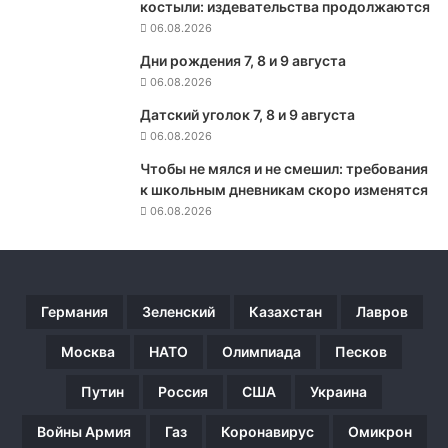
е
костыли: издевательства продолжаются
р
06.08.2026
к
Дни рождения 7, 8 и 9 августа
и
06.08.2026
»
о
Датский уголок 7, 8 и 9 августа
с
06.08.2026
у
д
Чтобы не мялся и не смешил: требования
и
к школьным дневникам скоро изменятся
л
06.08.2026
и
в
ы
д
Германия
Зеленский
Казахстан
Лавров
а
ч
Москва
НАТО
Олимпиада
Песков
у
р
Путин
Россия
США
Украина
о
с
Войны Армия
Газ
Коронавирус
Омикрон
с