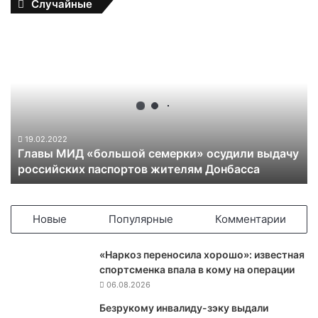
Случайные
Г
л
а
в
ы
М
И
Д
19.02.2022
Главы МИД «большой семерки» осудили выдачу
«
российских паспортов жителям Донбасса
б
о
л
ь
Новые
Популярные
Комментарии
ш
о
«Наркоз переносила хорошо»: известная
й
спортсменка впала в кому на операции
с
06.08.2026
е
м
Безрукому инвалиду-зэку выдали