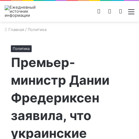
Войти
Switch
Поиск
М
skin
новос
Главная
/
Политика
Политика
Премьер-
министр Дании
Фредериксен
заявила, что
украинские