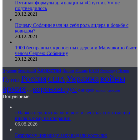
Путина» формулы для вакцины «Спутник V» не
подтвердилось
20.12.2021
Почему Собянин взял на себя роль лидера в борьбе с
ковидом?
20.12.2021
1900 бесправных крепостных деревни Марушкино бьют
челом Сергею Собянину
20.12.2021
Казахстан
Зеленский
Лавров
НАТО
Москва
Олимпиада
Германия
Песков
Украина
Россия
войны
США
Путин
армия
коронавирус
омикрон
санкции
газ
пенсия
Популярные
«Наркоз переносила хорошо»: известная спортсменка
впала в кому на операции
06.08.2026
Безрукому инвалиду-зэку выдали костыли: