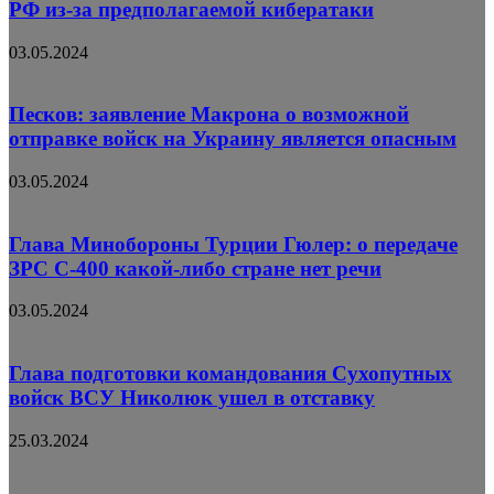
РФ из-за предполагаемой кибератаки
03.05.2024
Песков: заявление Макрона о возможной
отправке войск на Украину является опасным
03.05.2024
Глава Минобороны Турции Гюлер: о передаче
ЗРС С-400 какой-либо стране нет речи
03.05.2024
Глава подготовки командования Сухопутных
войск ВСУ Николюк ушел в отставку
25.03.2024