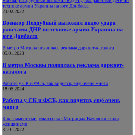
Военкор Поддубный выложил видео удара ракетами ДНР по
технике армии Украины на юге Донбасса
23.02.2022
Военкор Поддубный выложил видео удара
ракетами ДНР по технике армии Украины на
юге Донбасса
В метро Москвы появилась реклама даркнет-каталога
05.01.2023
В метро Москвы появилась реклама даркнет-
каталога
Работы у СК и ФСБ, как видится, ещё очень много
18.05.2024
Работы у СК и ФСБ, как видится, ещё очень
много
Как знаменитые режиссеры «Матрицы» Вачовски стали
женщинами
31.01.2022