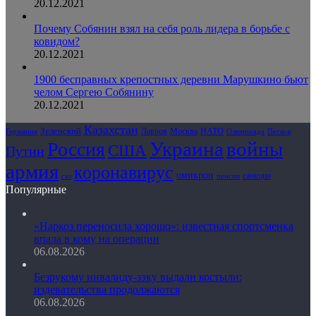
20.12.2021
Почему Собянин взял на себя роль лидера в борьбе с
ковидом?
20.12.2021
1900 бесправных крепостных деревни Марушкино бьют
челом Сергею Собянину
20.12.2021
Казахстан
Зеленский
Лавров
НАТО
Москва
Олимпиада
Германия
Песков
Украина
Россия
войны
США
Путин
армия
коронавирус
омикрон
санкции
газ
пенсия
Популярные
«Наркоз переносила хорошо»: известная спортсменка
впала в кому на операции
06.08.2026
Безрукому инвалиду-зэку выдали костыли:
издевательства продолжаются
06.08.2026