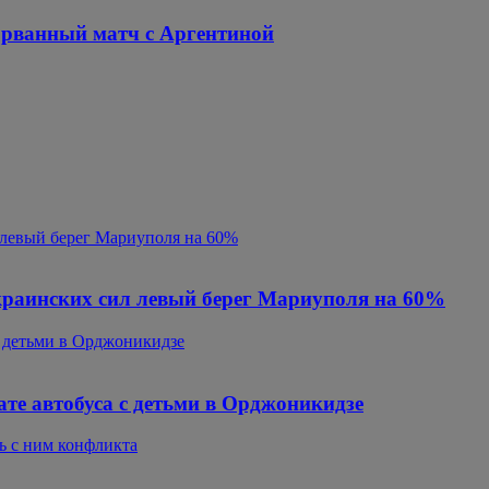
орванный матч с Аргентиной
 левый берег Мариуполя на 60%
краинских сил левый берег Мариуполя на 60%
с детьми в Орджоникидзе
те автобуса с детьми в Орджоникидзе
ь с ним конфликта