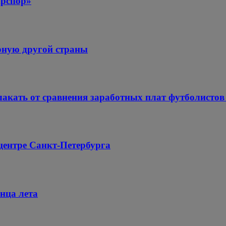
ирспор»
орную другой страны
плакать от сравнения заработных плат футболистов
центре Санкт-Петербурга
онца лета