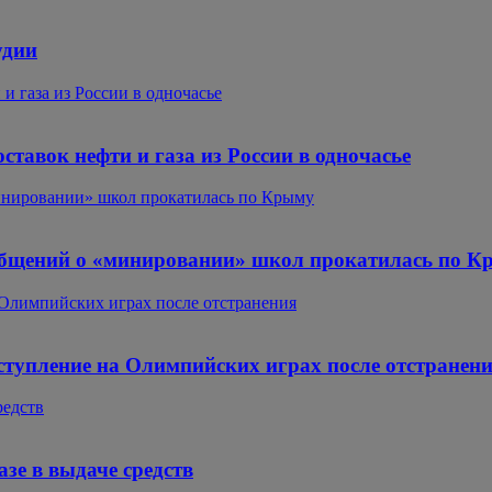
удии
и газа из России в одночасье
ставок нефти и газа из России в одночасье
минировании» школ прокатилась по Крыму
ообщений о «минировании» школ прокатилась по 
Олимпийских играх после отстранения
тупление на Олимпийских играх после отстранен
редств
зе в выдаче средств