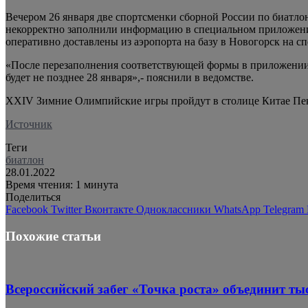
Вечером 26 января две спортсменки сборной
России по биатло
некорректно заполнили информацию в специальном приложени
оперативно доставлены из аэропорта на базу в Новогорск на с
«После перезаполнения соответствующей формы в приложении 
будет не позднее 28 января»,- пояснили в ведомстве.
XXIV Зимние Олимпийские игры пройдут в столице Китае Пекин
Источник
Теги
биатлон
28.01.2022
Время чтения: 1 минута
Поделиться
Facebook
Twitter
Вконтакте
Одноклассники
WhatsApp
Telegram
Похожие статьи
Всероссийский забег «Точка роста» объединит тыс