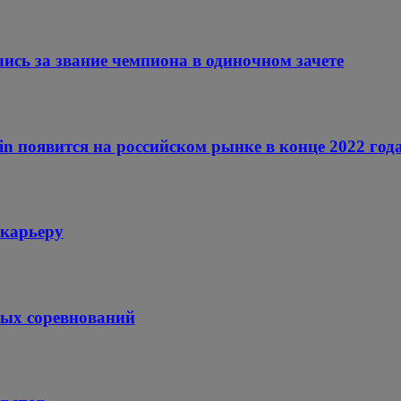
ись за звание чемпиона в одиночном зачете
n появится на российском рынке в конце 2022 год
 карьеру
ных соревнований