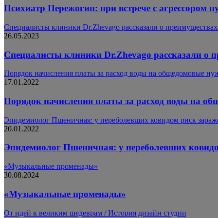
Психиатр Пережогин: при встрече с агрессором 
Специалисты клиники Dr.Zhevago рассказали о преимущества
26.05.2023
Специалисты клиники Dr.Zhevago рассказали о 
Порядок начисления платы за расход воды на общедомовые ну
17.01.2022
Порядок начисления платы за расход воды на о
Эпидемиолог Пшеничная: у переболевших ковидом риск зараж
20.01.2022
Эпидемиолог Пшеничная: у переболевших ковидо
«Музыкальные променады»
30.08.2024
«Музыкальные променады»
От идей к великим шедеврам / История дизайн студии