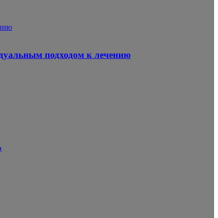
ению
идуальным подходом к лечению
%