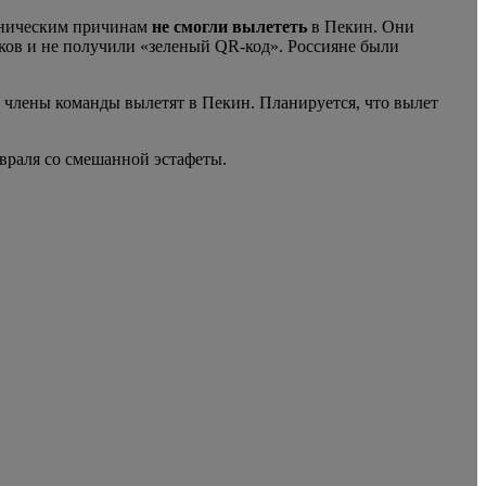
ехническим причинам
не смогли вылететь
в Пекин. Они
ов и не получили «зеленый QR-код». Россияне были
члены команды вылетят в Пекин. Планируется, что вылет
враля со смешанной эстафеты.