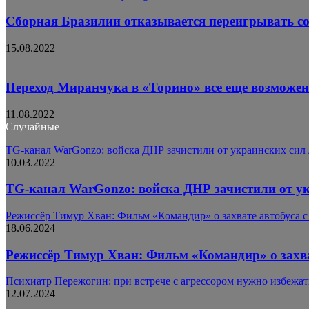
Сборная Бразилии отказывается переигрывать с
15.08.2022
Переход Миранчука в «Торино» все еще возможен
11.08.2022
Случайные
TG-канал WarGonzo: войска ДНР зачистили от украинских сил
10.03.2022
TG-канал WarGonzo: войска ДНР зачистили от у
Режиссёр Тимур Хван: Фильм «Командир» о захвате автобуса 
18.06.2024
Режиссёр Тимур Хван: Фильм «Командир» о захва
Психиатр Пережогин: при встрече с агрессором нужно избежат
12.07.2024