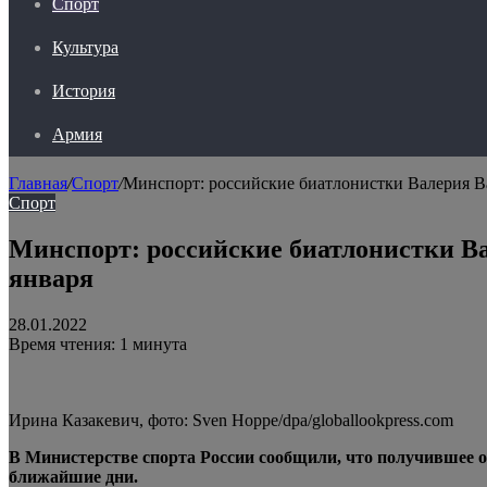
Спорт
Культура
История
Армия
Главная
/
Спорт
/
Минспорт: российские биатлонистки Валерия Ва
Спорт
Минспорт: российские биатлонистки Ва
января
28.01.2022
Время чтения: 1 минута
Ирина Казакевич, фото: Sven Hoppe/dpa/globallookpress.com
В Министерстве спорта России сообщили, что получившее о
ближайшие дни.