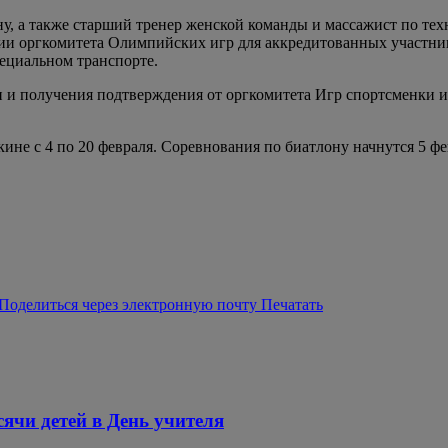
ну, а также старший тренер женской команды и массажист по т
и оргкомитета Олимпийских игр для аккредитованных участник
пециальном транспорте.
и получения подтверждения от оргкомитета Игр спортсменки и 
е с 4 по 20 февраля. Соревнования по биатлону начнутся 5 фе
Поделиться через электронную почту
Печатать
ячи детей в День учителя