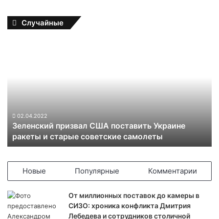
Случайные
З
е
л
е
н
с
к
и
02.04.2022
Зеленский призвал США поставить Украине
й
ракеты и старые советские самолеты
п
р
и
з
Новые
Популярные
Комментарии
в
а
От миллионных поставок до камеры в
л
СИЗО: хроника конфликта Дмитрия
С
Лебедева и сотрудников столичной
Ш