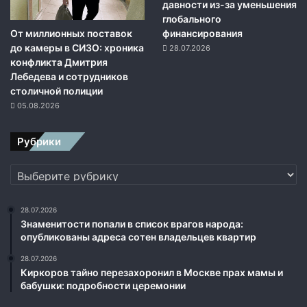
о
давности из-за уменьшения
л
глобального
От миллионных поставок
е
финансирования
до камеры в СИЗО: хроника
т
28.07.2026
конфликта Дмитрия
ы
Лебедева и сотрудников
столичной полиции
05.08.2026
Рубрики
Рубрики
28.07.2026
Знаменитости попали в список врагов народа:
опубликованы адреса сотен владельцев квартир
28.07.2026
Киркоров тайно перезахоронил в Москве прах мамы и
бабушки: подробности церемонии