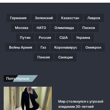
т
ы
и
Германия
Зеленский
Казахстан
Лавров
с
т
Москва
НАТО
Олимпиада
Песков
а
р
Путин
Россия
США
Украина
ы
е
Войны Армия
Газ
Коронавирус
Омикрон
с
о
Пенсия
Санкции
в
е
т
с
Популярные
к
и
е
с
а
Мир столкнулся с угрозой
м
эпидемии 30-летней