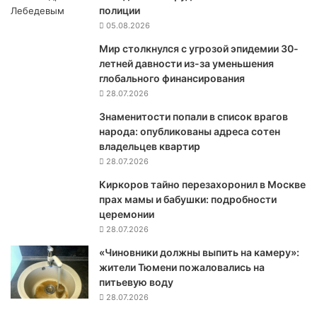
полиции
А
05.08.2026
п
о
Мир столкнулся с угрозой эпидемии 30-
с
летней давности из-за уменьшения
т
глобального финансирования
а
28.07.2026
в
Знаменитости попали в список врагов
и
народа: опубликованы адреса сотен
т
владельцев квартир
ь
28.07.2026
У
к
Киркоров тайно перезахоронил в Москве
р
прах мамы и бабушки: подробности
а
церемонии
и
28.07.2026
н
е
«Чиновники должны выпить на камеру»:
р
жители Тюмени пожаловались на
а
питьевую воду
к
28.07.2026
е