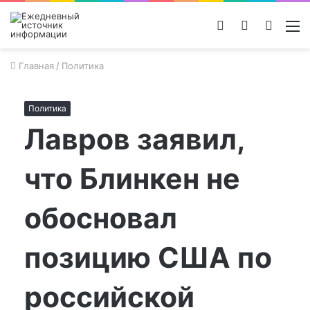
Войти
Switch
Поиск
М
skin
новос
Главная
/
Политика
Политика
Лавров заявил,
что Блинкен не
обосновал
позицию США по
российской