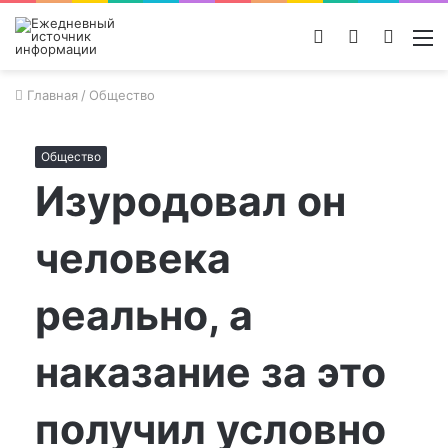
Войти
Switch
Поиск
М
skin
новос
Главная
/
Общество
Общество
Изуродовал он
человека
реально, а
наказание за это
получил условно