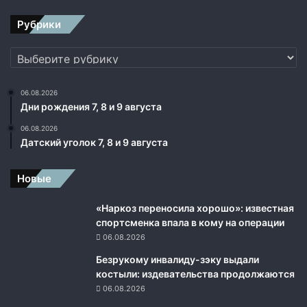
и
н
Рубрики
е
н
Рубрики
и
я
06.08.2026
Дни рождения 7, 8 и 9 августа
06.08.2026
Датский уголок 7, 8 и 9 августа
Новые
«Наркоз переносила хорошо»: известная
спортсменка впала в кому на операции
06.08.2026
Безрукому инвалиду-зэку выдали
костыли: издевательства продолжаются
06.08.2026