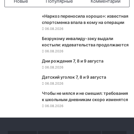
Новые
Популярные
Комментарии
к
о
«Наркоз переносила хорошо»: известная
п
спортсменка впала в кому на операции
о
06.08.2026
з
д
Безрукому инвалиду-зэку выдали
р
костыли: издевательства продолжаются
а
06.08.2026
в
Дни рождения 7, 8 и 9 августа
и
06.08.2026
л
и
Датский уголок 7, 8 и 9 августа
н
06.08.2026
а
р
Чтобы не мялся и не смешил: требования
о
к школьным дневникам скоро изменятся
д
06.08.2026
ы
Р
о
с