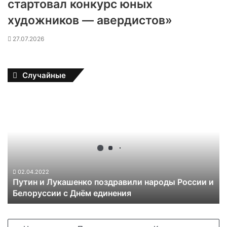
стартовал конкурс юных
художников — авердистов»
27.07.2026
Случайные
П
у
т
и
н
и
Л
у
02.04.2022
Путин и Лукашенко поздравили народы России и
к
Белоруссии с Днём единения
а
ш
е
н