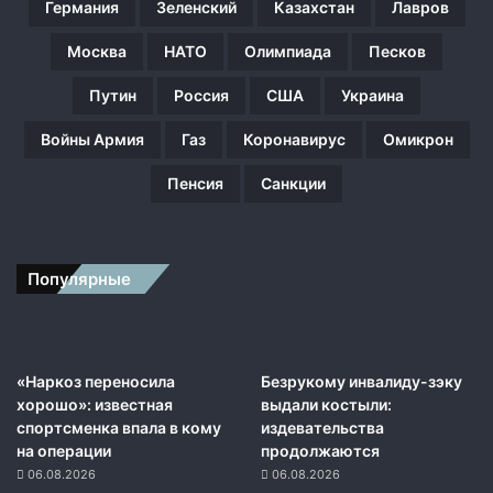
Германия
Зеленский
Казахстан
Лавров
с
и
Москва
НАТО
Олимпиада
Песков
и
и
Путин
Россия
США
Украина
Б
е
Войны Армия
Газ
Коронавирус
Омикрон
л
о
Пенсия
Санкции
р
у
с
с
Популярные
и
и
с
Д
н
«Наркоз переносила
Безрукому инвалиду-зэку
ё
хорошо»: известная
выдали костыли:
м
спортсменка впала в кому
издевательства
е
на операции
продолжаются
д
06.08.2026
06.08.2026