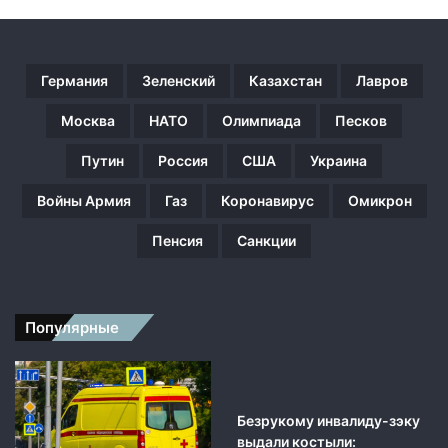
т
с
я
п
Германия
Зеленский
Казахстан
Лавров
о
с
Москва
НАТО
Олимпиада
Песков
л
Путин
Россия
США
Украина
е
с
Войны Армия
Газ
Коронавирус
Омикрон
а
н
Пенсия
Санкции
к
ц
и
й
Популярные
Безрукому инвалиду-зэку
выдали костыли: