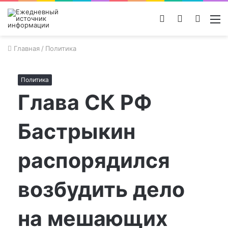
Войти
Switch
Поиск
М
skin
новос
Главная
/
Политика
Политика
Глава СК РФ
Бастрыкин
распорядился
возбудить дело
на мешающих