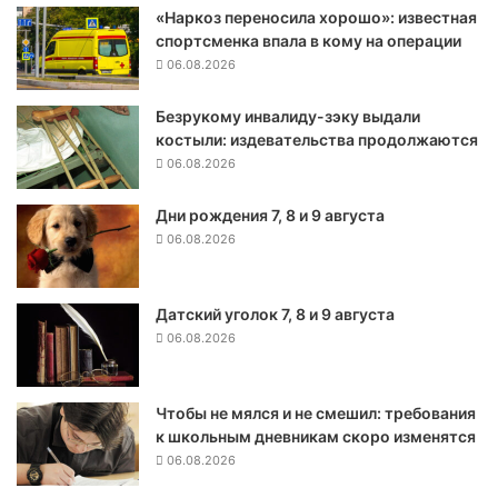
«Наркоз переносила хорошо»: известная
т
спортсменка впала в кому на операции
о
06.08.2026
р
ы
Безрукому инвалиду-зэку выдали
н
костыли: издевательства продолжаются
о
к
06.08.2026
в
о
Дни рождения 7, 8 и 9 августа
с
06.08.2026
с
т
а
Датский уголок 7, 8 и 9 августа
н
06.08.2026
а
в
л
Чтобы не мялся и не смешил: требования
и
к школьным дневникам скоро изменятся
в
06.08.2026
а
е