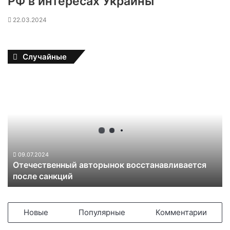
РФ в интересах Украины
22.03.2024
Случайные
О
т
е
ч
е
с
т
в
09.07.2024
Отечественный авторынок восстанавливается
е
после санкций
н
н
ы
й
Новые
Популярные
Комментарии
а
в