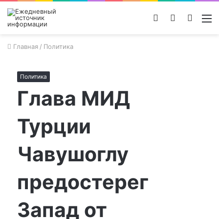
Войти
Switch
Поиск
М
skin
новос
Главная
/
Политика
Политика
Глава МИД
Турции
Чавушоглу
предостерег
Запад от