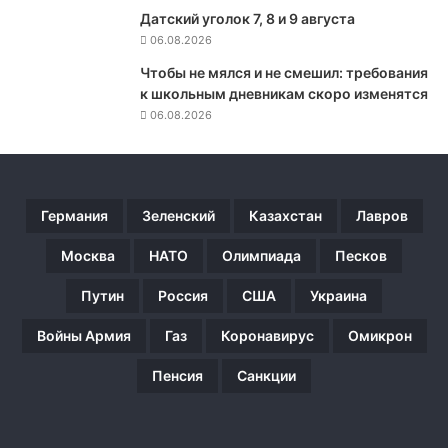
м
Датский уголок 7, 8 и 9 августа
?
06.08.2026
Чтобы не мялся и не смешил: требования
к школьным дневникам скоро изменятся
06.08.2026
Германия
Зеленский
Казахстан
Лавров
Москва
НАТО
Олимпиада
Песков
Путин
Россия
США
Украина
Войны Армия
Газ
Коронавирус
Омикрон
Пенсия
Санкции