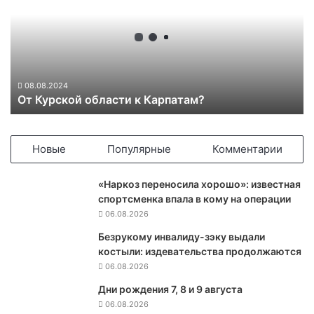
у
р
с
к
о
й
08.08.2024
От Курской области к Карпатам?
о
б
л
а
Новые
Популярные
Комментарии
с
т
«Наркоз переносила хорошо»: известная
и
спортсменка впала в кому на операции
к
06.08.2026
К
а
Безрукому инвалиду-зэку выдали
р
костыли: издевательства продолжаются
п
06.08.2026
а
Дни рождения 7, 8 и 9 августа
т
06.08.2026
а