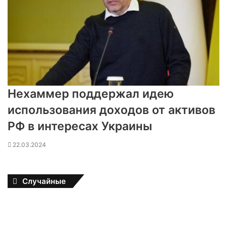
Нехаммер поддержал идею
использования доходов от активов
РФ в интересах Украины
22.03.2024
Случайные
О
т
К