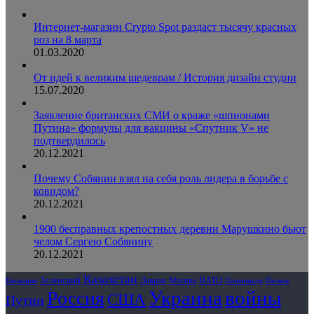
Интернет-магазин Crypto Spot раздаст тысячу красных
роз на 8 марта
01.03.2020
От идей к великим шедеврам / История дизайн студии
15.07.2020
Заявление британских СМИ о краже «шпионами
Путина» формулы для вакцины «Спутник V» не
подтвердилось
20.12.2021
Почему Собянин взял на себя роль лидера в борьбе с
ковидом?
20.12.2021
1900 бесправных крепостных деревни Марушкино бьют
челом Сергею Собянину
20.12.2021
Казахстан
Зеленский
Лавров
НАТО
Москва
Олимпиада
Германия
Песков
Украина
Россия
войны
США
Путин