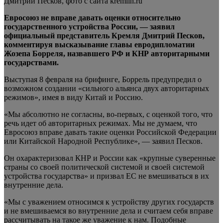
Дмитрий Песков, фото с сайта kremlin.ru
Евросоюз не вправе давать оценки относительно
государственного устройства России, — заявил
официальный представитель Кремля Дмитрий Песков,
комментируя высказывание главы евродипломатии
Жозепа Борреля, назвавшего РФ и КНР
авторитарными
государствами.
Выступая 8 февраля на брифинге, Боррель предупредил о
возможном создании «сильного альянса двух авторитарных
режимов», имея в виду Китай и Россию.
«Мы абсолютно не согласны, во-первых, с оценкой того, что
речь идет об авторитарных режимах. Мы не думаем, что
Евросоюз вправе давать такие оценки Российской Федерации
или Китайской Народной Республике», — заявил Песков.
Он охарактеризовал КНР и России как «крупные суверенные
страны со своей политической системой и своей системой
устройства государства» и призвал ЕС не вмешиваться в их
внутренние дела.
«Мы с уважением относимся к устройству других государств
и не вмешиваемся во внутренние дела и считаем себя вправе
рассчитывать на такое же уважение к нам. Подобные