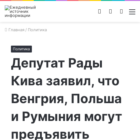
Войти
Switch
Поиск
М
skin
новос
Главная
/
Политика
Политика
Депутат Рады
Кива заявил, что
Венгрия, Польша
и Румыния могут
предъявить