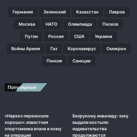
ы
х
Германия
Зеленский
Казахстан
Лавров
С
Ш
Москва
НАТО
Олимпиада
Песков
А
в
Путин
Россия
США
Украина
В
о
Войны Армия
Газ
Коронавирус
Омикрон
с
т
Пенсия
Санкции
о
ч
н
у
Популярные
ю
Е
в
р
«Наркоз переносила
Безрукому инвалиду-зэку
о
хорошо»: известная
выдали костыли:
п
спортсменка впала в кому
издевательства
у
на операции
продолжаются