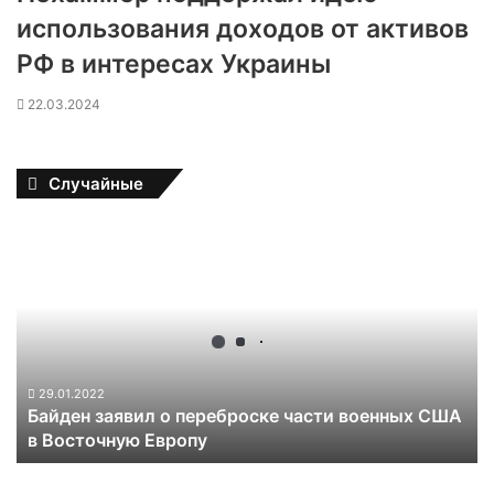
использования доходов от активов
РФ в интересах Украины
22.03.2024
Случайные
Б
а
й
д
е
н
з
а
29.01.2022
Байден заявил о переброске части военных США
я
в Восточную Европу
в
и
л