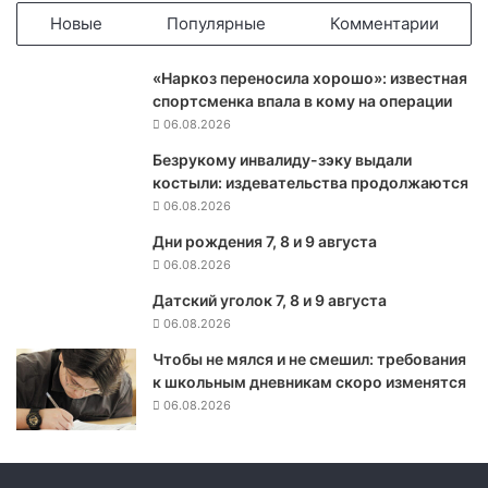
о
Новые
Популярные
Комментарии
п
е
«Наркоз переносила хорошо»: известная
р
спортсменка впала в кому на операции
е
06.08.2026
б
р
Безрукому инвалиду-зэку выдали
о
костыли: издевательства продолжаются
с
06.08.2026
к
Дни рождения 7, 8 и 9 августа
е
06.08.2026
ч
а
Датский уголок 7, 8 и 9 августа
с
06.08.2026
т
и
Чтобы не мялся и не смешил: требования
в
к школьным дневникам скоро изменятся
о
06.08.2026
е
н
н