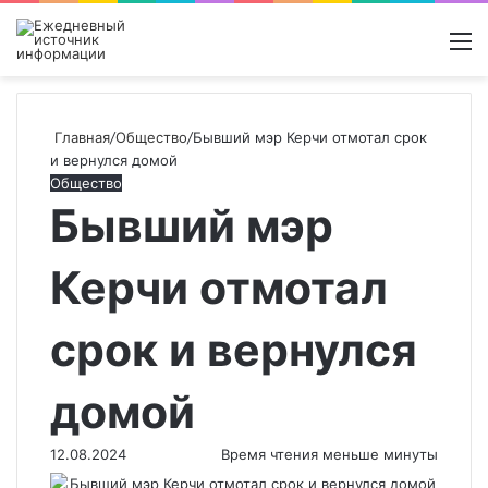
Войти
Switch
Поиск
М
skin
новос
Главная
/
Общество
/
Бывший мэр Керчи отмотал срок
и вернулся домой
Общество
Бывший мэр
Керчи отмотал
срок и вернулся
домой
12.08.2024
Время чтения меньше минуты