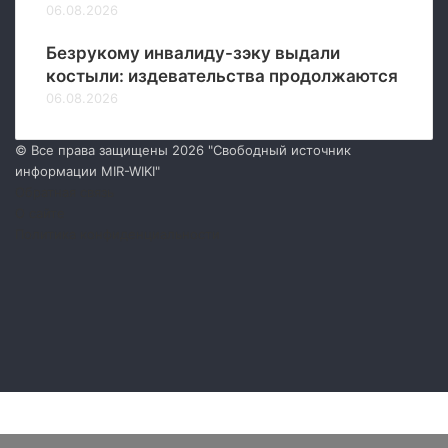
06.08.2026
Безрукому инвалиду-зэку выдали
костыли: издевательства продолжаются
06.08.2026
© Все права защищены 2026 "Свободный источник
информации MIR-WIKI"
Обратная связь
О сайте
Политика конфиденциальности
Facebook
Twitter
YouTube
vk.com
Одноклассники
Telegram
RSS
Facebook
Twitter
WhatsApp
Telegram
Кнопка
«Наверх»