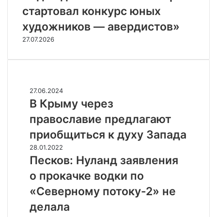
стартовал конкурс юных
художников — авердистов»
27.07.2026
Случайные
В
27.06.2024
К
В Крыму через
р
православие предлагают
ы
м
приобщиться к духу Запада
у
П
28.01.2022
ч
е
Песков: Нуланд заявления
е
с
р
о прокачке водки по
к
е
о
«Северному потоку-2» не
з
в
п
делала
:
р