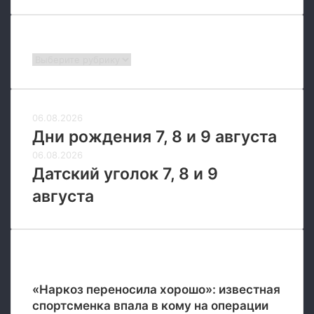
р
о
п
Рубрики
о
Рубрики
й
и
Я
п
06.08.2026
о
Дни рождения 7, 8 и 9 августа
н
и
06.08.2026
е
Датский уголок 7, 8 и 9
й
августа
Новые
«Наркоз переносила хорошо»: известная
спортсменка впала в кому на операции