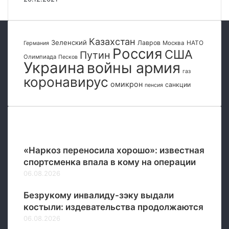
х
а
в
б
п
Р
а
о
о
н
М
Казахстан
с
Зеленский
Лавров
НАТО
Москва
Германия
к
К
Россия
с
США
Путин
о
Олимпиада
С
Песков
и
Украина
войны армия
в
с
газ
и
коронавирус
С
омикрон
санкции
пенсия
Ш
А
,
К
Популярные
а
н
«Наркоз переносила хорошо»: известная
а
спортсменка впала в кому на операции
д
06.08.2026
о
й
Безрукому инвалиду-зэку выдали
,
костыли: издевательства продолжаются
Е
06.08.2026
в