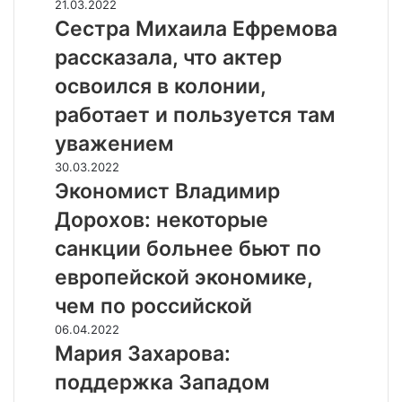
Н
С
21.03.2022
а
у
е
Сестра Михаила Ефремова
в
л
с
о
рассказала, что актер
а
т
с
н
р
освоился в колонии,
л
д
а
а
работает и пользуется там
з
М
в
а
и
уважением
и
я
х
е
Э
30.03.2022
в
а
п
к
Экономист Владимир
л
и
р
о
е
л
Дорохов: некоторые
е
н
н
а
д
о
санкции больнее бьют по
и
Е
л
м
я
ф
европейской экономике,
а
и
о
р
г
с
чем по российской
п
е
а
т
р
м
М
06.04.2022
ю
В
о
о
а
Мария Захарова:
т
л
к
в
р
п
а
поддержка Западом
а
а
и
р
д
ч
р