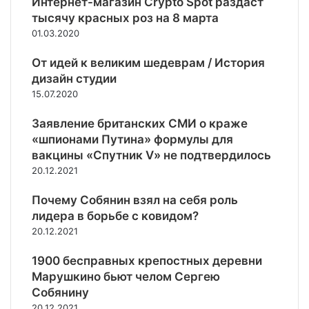
Интернет-магазин Crypto Spot раздаст
к
у
р
в
а
т
тысячу красных роз на 8 марта
а
е
х
и
01.03.2020
н
р
о
в
с
ш
л
н
От идей к великим шедеврам / История
а
е
о
ы
дизайн студии
к
н
д
м
15.07.2020
ц
и
н
и
и
ю
о
в
Заявление британских СМИ о краже
и
с
й
и
д
«шпионами Путина» формулы для
о
в
д
л
вакцины «Спутник V» не подтвердилось
т
о
а
я
р
20.12.2021
й
м
р
у
н
и
о
Почему Собянин взял на себя роль
д
ы
ф
с
н
лидера в борьбе с ковидом?
а
с
и
20.12.2021
с
и
ч
т
й
е
1900 бесправных крепостных деревни
ф
с
с
Марушкино бьют челом Сергею
у
к
т
Собянину
д
и
в
а
20.12.2021