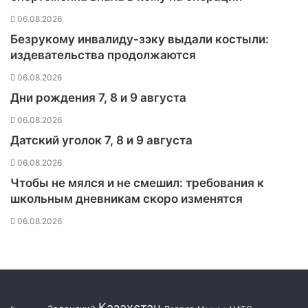
т
06.08.2026
п
Безрукому инвалиду-зэку выдали костыли:
р
издевательства продолжаются
о
т
06.08.2026
и
Дни рождения 7, 8 и 9 августа
в
о
06.08.2026
в
Датский уголок 7, 8 и 9 августа
и
р
06.08.2026
у
Чтобы не мялся и не смешил: требования к
с
школьным дневникам скоро изменятся
н
ы
06.08.2026
м
и
и
а
н
т
Казахстан