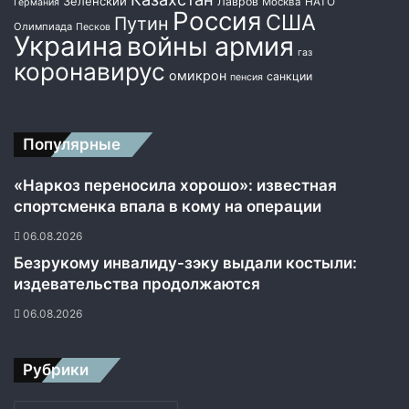
Зеленский
Лавров
НАТО
Москва
Германия
и
Россия
США
Путин
Олимпиада
Песков
б
Украина
войны армия
а
газ
коронавирус
к
омикрон
санкции
пенсия
т
е
р
Популярные
и
а
л
«Наркоз переносила хорошо»: известная
ь
спортсменка впала в кому на операции
н
06.08.2026
ы
м
Безрукому инвалиду-зэку выдали костыли:
и
издевательства продолжаются
с
06.08.2026
в
о
й
Рубрики
с
т