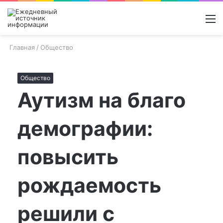
Войти
Switch
Поиск
М
skin
новос
Главная
/
Общество
Общество
Аутизм на благо
демографии:
повысить
рождаемость
решили с