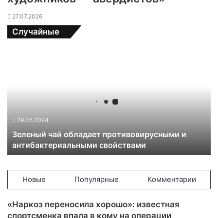
27.07.2026
Случайные
З
е
л
е
н
ы
й
29.05.2024
ч
Зеленый чай обладает противовирусными и
а
антибактериальными свойствами
й
о
б
л
Новые
Популярные
Комментарии
а
д
«Наркоз переносила хорошо»: известная
а
спортсменка впала в кому на операции
е