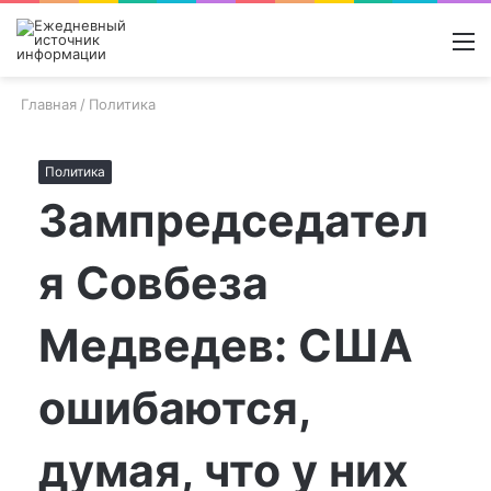
Войти
Switch
Поиск
М
skin
новос
Главная
/
Политика
Политика
Зампредседател
я Совбеза
Медведев: США
ошибаются,
думая, что у них