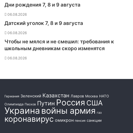
Дни рождения 7, 8 и 9 августа
в
е
06.08.2026
р
Датский уголок 7, 8 и 9 августа
е
н
06.08.2026
и
Чтобы не мялся и не смешил: требования к
т
школьным дневникам скоро изменятся
е
т
06.08.2026
Д
Н
Р
и
Л
Н
Казахстан
Зеленский
Лавров
НАТО
Москва
Германия
Р
Россия
США
Путин
Олимпиада
Песков
о
Украина
войны армия
с
газ
коронавирус
н
омикрон
санкции
пенсия
о
в