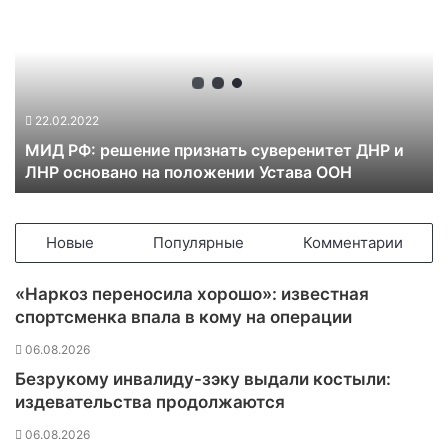
И
Д
Р
Ф
:
р
22.02.2022
е
МИД РФ: решение признать суверенитет ДНР и
ш
ЛНР основано на положении Устава ООН
е
н
и
е
Новые
Популярные
Комментарии
п
р
«Наркоз переносила хорошо»: известная
и
спортсменка впала в кому на операции
з
н
06.08.2026
а
Безрукому инвалиду-зэку выдали костыли:
т
издевательства продолжаются
ь
с
06.08.2026
у