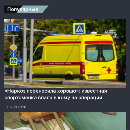
а
Популярные
н
о
н
а
п
о
л
о
ж
е
н
и
и
У
«Наркоз переносила хорошо»: известная
с
спортсменка впала в кому на операции
т
а
06.08.2026
в
а
О