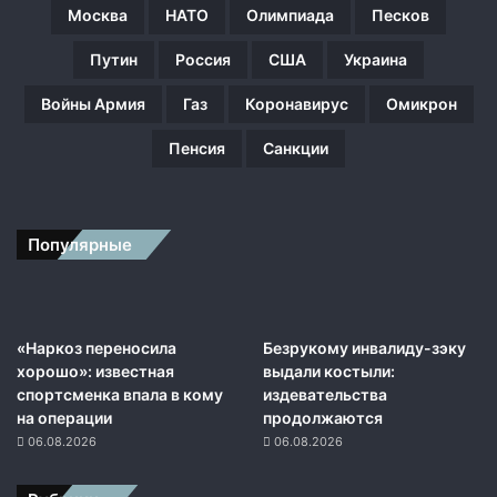
Москва
НАТО
Олимпиада
Песков
д
у
Путин
Россия
США
Украина
т
н
Войны Армия
Газ
Коронавирус
Омикрон
о
в
Пенсия
Санкции
ы
е
с
а
Популярные
н
к
ц
и
и
«Наркоз переносила
Безрукому инвалиду-зэку
п
хорошо»: известная
выдали костыли:
р
спортсменка впала в кому
издевательства
о
на операции
продолжаются
т
06.08.2026
06.08.2026
и
в