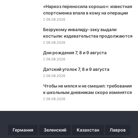
н
«Наркоз переносила хорошо»: известная
с
спортсменка впала в кому на операции
ч
06.08.2026
и
т
Безрукому инвалиду-зэку выдали
а
костыли: издевательства продолжаются
е
06.08.2026
т
Дни рождения 7, 8 и 9 августа
,
06.08.2026
ч
т
Датский уголок 7, 8 и 9 августа
о
06.08.2026
е
с
Чтобы не мялся и не смешил: требования
л
к школьным дневникам скоро изменятся
и
06.08.2026
С
Ш
А
в
Германия
Зеленский
Казахстан
Лавров
в
е