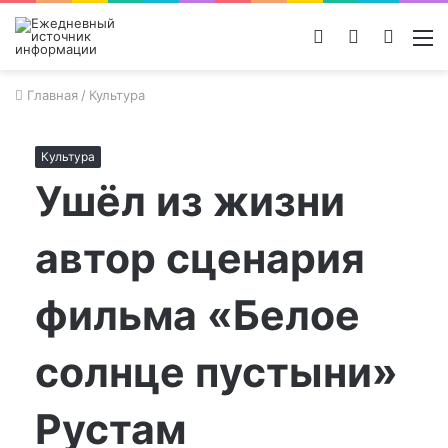
Войти
Switch
Поиск
М
skin
новос
Главная
/
Культура
Культура
Ушёл из жизни
автор сценария
фильма «Белое
солнце пустыни»
Рустам