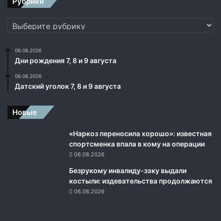
Рубрики
Р
о
Рубрики
с
с
и
06.08.2026
и
Дни рождения 7, 8 и 9 августа
,
06.08.2026
т
Датский уголок 7, 8 и 9 августа
о
в
о
Новые
с
с
«Наркоз переносила хорошо»: известная
т
спортсменка впала в кому на операции
а
06.08.2026
н
Безрукому инвалиду-зэку выдали
о
костыли: издевательства продолжаются
в
06.08.2026
л
е
н