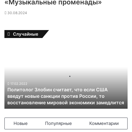
«Музыкальные променады»
30.08.2024
Случайные
П
о
л
и
т
о
л
17.02.2022
Политолог Злобин считает, что если США
о
введут новые санкции против России, то
г
восстановление мировой экономики замедлится
З
л
о
б
Новые
Популярные
Комментарии
и