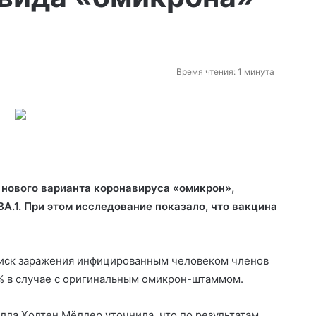
Время чтения: 1 минута
д нового варианта коронавируса «омикрон»,
A.1. При этом исследование показало, что вакцина
риск заражения инфицированным человеком членов
9% в случае с оригинальным омикрон-штаммом.
лла Холтен Мёллер уточнила, что по результатам