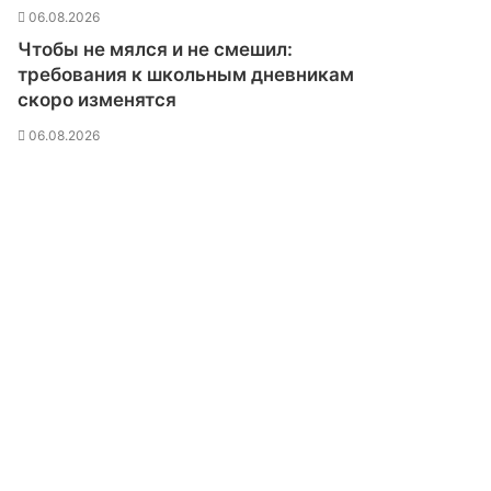
с
06.08.2026
т
Чтобы не мялся и не смешил:
а
требования к школьным дневникам
н
скоро изменятся
о
в
06.08.2026
и
в
ш
е
г
о
с
я
а
в
т
о