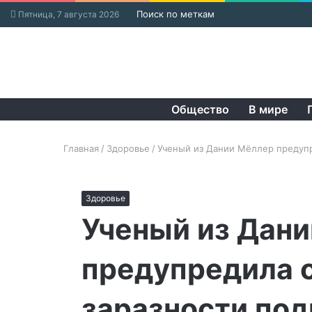
Поиск по меткам
Пятница, 7 августа 2026
Общество
В мире
Главная
/
Здоровье
/
Ученый из Дании Мёллер предупр
Здоровье
Ученый из Дан
предупредила 
заразности по