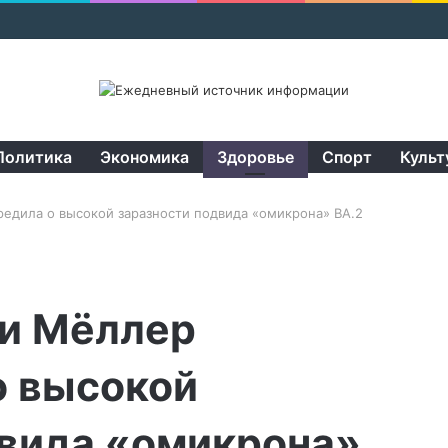
Политика
Экономика
Здоровье
Спорт
Культ
едила о высокой заразности подвида «омикрона» BA.2
ии Мёллер
о высокой
двида «омикрона»