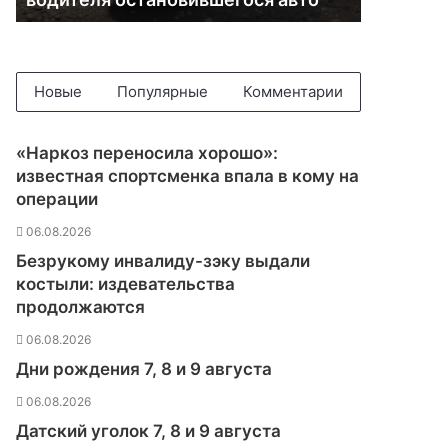
Т
а
в
р
и
Новые
Популярные
Комментарии
д
а
»
«Наркоз переносила хорошо»:
с
известная спортсменка впала в кому на
б
операции
и
л
06.08.2026
и
Безрукому инвалиду-зэку выдали
в
костыли: издевательства
о
продолжаются
д
и
06.08.2026
т
Дни рождения 7, 8 и 9 августа
е
л
06.08.2026
я
Датский уголок 7, 8 и 9 августа
о