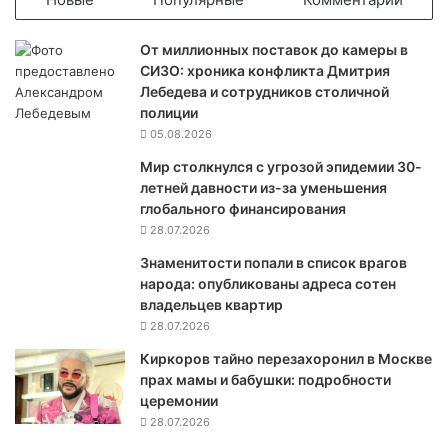
и
к
От миллионных поставок до камеры в
а
СИЗО: хроника конфликта Дмитрия
н
Лебедева и сотрудников столичной
с
полиции
к
05.08.2026
и
е
Мир столкнулся с угрозой эпидемии 30-
б
летней давности из-за уменьшения
о
глобального финансирования
м
28.07.2026
б
Знаменитости попали в список врагов
а
народа: опубликованы адреса сотен
р
владельцев квартир
д
28.07.2026
и
р
Киркоров тайно перезахоронил в Москве
о
прах мамы и бабушки: подробности
в
церемонии
щ
28.07.2026
и