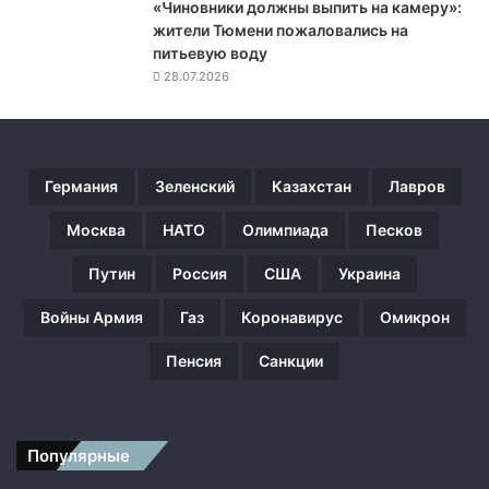
к
«Чиновники должны выпить на камеру»:
и
жители Тюмени пожаловались на
B
питьевую воду
-
28.07.2026
5
2
,
с
Германия
Зеленский
Казахстан
Лавров
п
о
Москва
НАТО
Олимпиада
Песков
с
о
Путин
Россия
США
Украина
б
н
Войны Армия
Газ
Коронавирус
Омикрон
ы
е
Пенсия
Санкции
н
е
с
т
Популярные
и
я