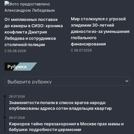
д
е
р
Мир столкнулся с угрозой
От миллионных поставок
н
эпидемии 30-летней
до камеры в СИЗО: хроника
о
давности из-за уменьшения
конфликта Дмитрия
е
глобального
Лебедева и сотрудников
о
финансирования
столичной полиции
р
28.07.2026
05.08.2026
у
ж
Рубрики
и
е
Рубрики
,
м
о
28.07.2026
г
Знаменитости попали в список врагов народа:
у
опубликованы адреса сотен владельцев квартир
т
28.07.2026
о
Киркоров тайно перезахоронил в Москве прах мамы и
т
бабушки: подробности церемонии
р