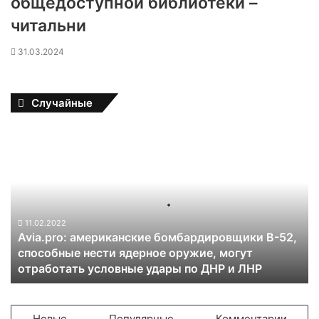
общедоступной библиотеки –
читальни
31.03.2024
Случайные
A
v
i
a
.
p
r
11.02.2022
Avia.pro: американские бомбардировщики B-52,
o
способные нести ядерное оружие, могут
:
отработать условные удары по ДНР и ЛНР
а
м
е
р
Новые
Популярные
Комментарии