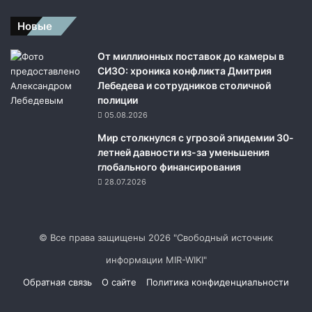
а
б
Новые
о
т
От миллионных поставок до камеры в
а
СИЗО: хроника конфликта Дмитрия
т
Лебедева и сотрудников столичной
ь
полиции
у
05.08.2026
с
Мир столкнулся с угрозой эпидемии 30-
л
летней давности из-за уменьшения
о
глобального финансирования
в
28.07.2026
н
ы
е
у
© Все права защищены 2026 "Свободный источник
д
а
информации MIR-WIKI"
р
Обратная связь
О сайте
Политика конфиденциальности
ы
п