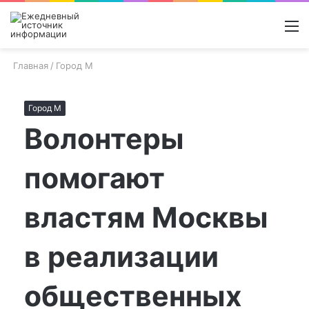
Войти
Switch
Поиск
М
skin
новос
Главная
/
Город М
Город М
Волонтеры
помогают
властям Москвы
в реализации
общественных