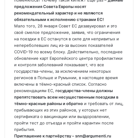
поменялось? Почему такой кипеж? Ещё раз –
данные
предложения Совета Европы носят
рекомендательный характер и не являются
обязательными к исполнению странами ЕС!
Мало того, 28 января Совет ЕС дезавуировал и это
своё смелое предложение, заявив, что ограничения
на поездки в ЕС останутся в силе для непривитых и
непереболевших лиц из-за высоких показателей
COVID-19 по всему блоку. Действительно, последнее
обновление карт Европейского центра профилактики
и контроля заболеваний показывает, что все
государства-члены, за исключением некоторых
регионов в Польше и Румынии, в настоящее время
включены в тёмно-красный список. Согласно
рекомендациям ЕС,
государства-члены должны
препятствовать всем несущественным поездкам в
тёмно-красные районы и обратно
и требовать от лиц,
прибывающих из этих районов, у которых нет
сертификата о вакцинации или выздоровлении,
пройти тест до отъезда и пройти карантин после
прибытия.
Приглашение к партнёрству – snn@argumenti.ru