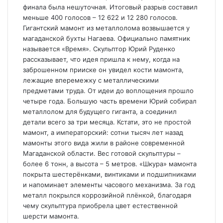
финала была нешуточная. Итоговый разрыв составил
меньше 400 голосов – 12 622 и 12 280 голосов.
Гигантский мамонт из металлолома возвышается у
магаданской бухты Нагаева. Официально памятник
называется «Время». Скульптор Юрий Руденко
рассказывает, что идея пришла к нему, когда на
заброшенном прииске он увидел кости мамонта,
лежащие вперемежку с металлическими
предметами труда. От идеи до воплощения прошло
четыре года. Большую часть времени Юрий собирал
металлолом для будущего гиганта, а соединил
детали всего за три месяца. Кстати, это не простой
мамонт, а императорский: сотни тысяч лет назад
мамонты этого вида жили в районе современной
Магаданской области. Вес готовой скульптуры –
более 6 тонн, а высота – 5 метров. «Шкура» мамонта
покрыта шестерёнками, винтиками и подшипниками
и напоминает элементы часового механизма. За год
металл покрылся коррозийной плёнкой, благодаря
чему скульптура приобрела цвет естественной
шерсти мамонта.