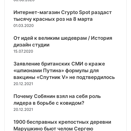
т
о
р
о
к
р
е
с
о
з
в
Интернет-магазин Crypto Spot раздаст
е
л
т
с
а
ы
ж
тысячу красных роз на 8 марта
я
р
с
в
ж
д
-
01.03.2020
а
и
и
и
е
д
н
й
с
т
н
е
От идей к великим шедеврам / История
с
с
и
ь
и
ф
дизайн студии
т
к
м
в
я
е
в
15.07.2020
о
о
у
Ф
к
о
г
с
с
А
т
Заявление британских СМИ о краже
д
о
т
л
С
о
л
«шпионами Путина» формулы для
г
и
о
л
я
вакцины «Спутник V» не подтвердилось
а
Е
в
о
в
з
С
20.12.2021
и
г
с
а
о
я
а
е
р
Почему Собянин взял на себя роль
т
х
г
х
у
и
лидера в борьбе с ковидом?
я
о
р
б
м
д
20.12.2021
д
о
л
п
е
а
с
я
о
р
1900 бесправных крепостных деревни
с
м
р
н
Марушкино бьют челом Сергею
и