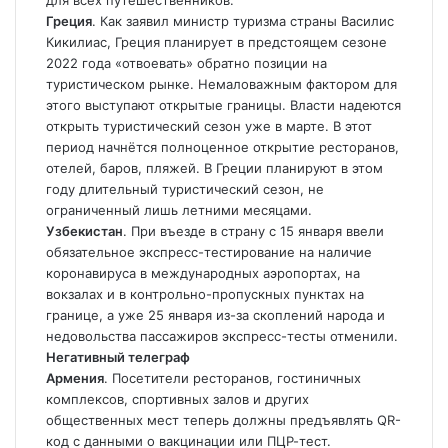
для всех путешественников.
Греция
. Как заявил министр туризма страны Василис
Кикилиас, Греция планирует в предстоящем сезоне
2022 года «отвоевать» обратно позиции на
туристическом рынке. Немаловажным фактором для
этого выступают открытые границы. Власти надеются
открыть туристический сезон уже в марте. В этот
период начнётся полноценное открытие ресторанов,
отелей, баров, пляжей. В Греции планируют в этом
году длительный туристический сезон, не
ограниченный лишь летними месяцами.
Узбекистан
. При въезде в страну с 15 января ввели
обязательное экспресс-тестирование на наличие
коронавируса в международных аэропортах, на
вокзалах и в контрольно-пропускных пунктах на
границе, а уже 25 января из-за скоплений народа и
недовольства пассажиров экспресс-тесты отменили.
Негативный телеграф
Армения
. Посетители ресторанов, гостиничных
комплексов, спортивных залов и других
общественных мест теперь должны предъявлять QR-
код с данными о вакцинации или ПЦР-тест.