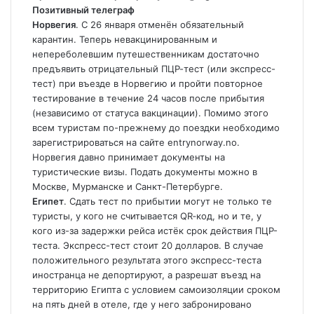
Позитивный телеграф
Норвегия
. С 26 января отменён обязательный
карантин. Теперь невакцинированным и
непереболевшим путешественникам достаточно
предъявить отрицательный ПЦР-тест (или экспресс-
тест) при въезде в Норвегию и пройти повторное
тестирование в течение 24 часов после прибытия
(независимо от статуса вакцинации). Помимо этого
всем туристам по-прежнему до поездки необходимо
зарегистрироваться на сайте entrynorway.no.
Норвегия давно принимает документы на
туристические визы. Подать документы можно в
Москве, Мурманске и Санкт-Петербурге.
Египет
. Сдать тест по прибытии могут не только те
туристы, у кого не считывается QR‑код, но и те, у
кого из-за задержки рейса истёк срок действия ПЦР-
теста. Экспресс-тест стоит 20 долларов. В случае
положительного результата этого экспресс-теста
иностранца не депортируют, а разрешат въезд на
территорию Египта с условием самоизоляции сроком
на пять дней в отеле, где у него забронировано