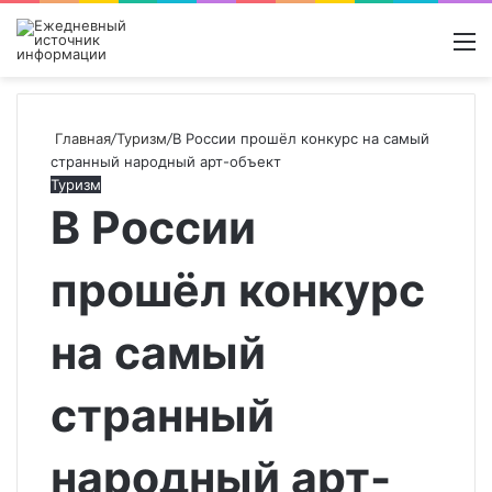
Войти
Switch
Поиск
М
skin
новос
Главная
/
Туризм
/
В России прошёл конкурс на самый
странный народный арт-объект
Туризм
В России
прошёл конкурс
на самый
странный
народный арт-