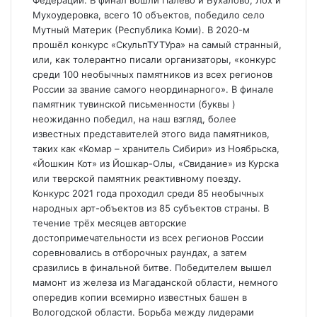
Федерации. В финал вошли Палево и Бухалово, Лох и
Мухоудеровка, всего 10 объектов, победило село
Мутный Материк (Республика Коми). В 2020-м
прошёл конкурс «СкульпТУТУра» на самый странный,
или, как толерантно писали организаторы, «конкурс
среди 100 необычных памятников из всех регионов
России за звание самого неординарного». В финале
памятник тувинской письменности (буквы )
неожиданно победил, на наш взгляд, более
известных представителей этого вида памятников,
таких как «Комар – хранитель Сибири» из Ноябрьска,
«Йошкин Кот» из Йошкар-Олы, «Свидание» из Курска
или тверской памятник реактивному поезду.
Конкурс 2021 года проходил среди 85 необычных
народных арт-объектов из 85 субъектов страны. В
течение трёх месяцев авторские
достопримечательности из всех регионов России
соревновались в отборочных раундах, а затем
сразились в финальной битве. Победителем вышел
мамонт из железа из Магаданской области, немного
опередив копии всемирно известных башен в
Вологодской области. Борьба между лидерами