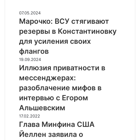
Случайные
М
07.05.2024
а
Марочко: ВСУ стягивают
р
резервы в Константиновку
о
ч
для усиления своих
к
флангов
о
:
И
19.09.2024
В
л
Иллюзия приватности в
С
л
мессенджерах:
У
ю
с
з
разоблачение мифов в
т
и
интервью с Егором
я
я
г
п
Альшевским
и
р
Г
17.02.2022
в
и
л
Глава Минфина США
а
в
а
ю
а
Йеллен заявила о
в
т
т