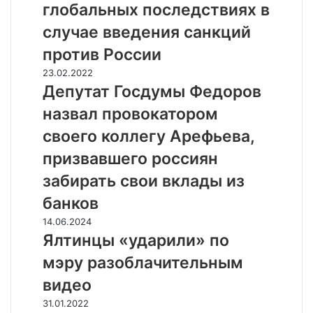
а
глобальных последствиях в
р
н
М
е
о
случае введения санкций
и
з
с
н
против России
е
т
ф
р
и
Д
23.02.2022
и
в
в
е
Депутат Госдумы Федоров
н
ы
м
п
а
назвал провокатором
в
е
у
С
К
с
т
своего коллегу Арефьева,
Ш
о
с
а
А
призвавшего россиян
н
е
т
Й
с
н
Г
забирать свои вклады из
е
т
д
о
л
банков
а
ж
с
л
н
е
д
Я
14.06.2024
е
т
р
у
л
Ялтинцы «ударили» по
н
и
а
м
т
з
н
мэру разоблачительным
х
ы
и
а
о
:
Ф
н
видео
я
в
р
е
ц
в
к
П
31.01.2022
а
д
ы