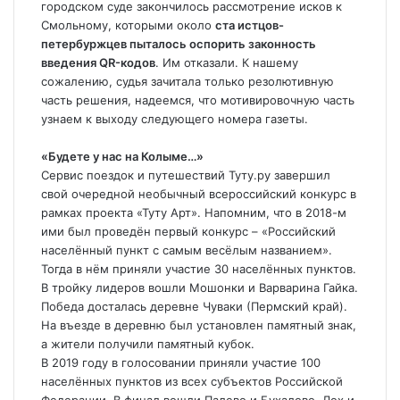
городском суде закончилось рассмотрение исков к
Смольному, которыми около
ста истцов-
петербуржцев пыталось оспорить законность
введения QR-кодов
. Им отказали. К нашему
сожалению, судья зачитала только резолютивную
часть решения, надеемся, что мотивировочную часть
узнаем к выходу следующего номера газеты.
«Будете у нас на Колыме…»
Сервис поездок и путешествий Туту.ру завершил
свой очередной необычный всероссийский конкурс в
рамках проекта «Туту Арт». Напомним, что в 2018-м
ими был проведён первый конкурс – «Российский
населённый пункт с самым весёлым названием».
Тогда в нём приняли участие 30 населённых пунктов.
В тройку лидеров вошли Мошонки и Варварина Гайка.
Победа досталась деревне Чуваки (Пермский край).
На въезде в деревню был установлен памятный знак,
а жители получили памятный кубок.
В 2019 году в голосовании приняли участие 100
населённых пунктов из всех субъектов Российской