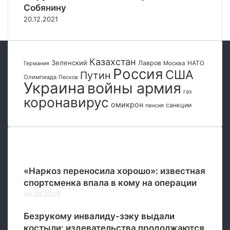
и
т
о
Собянину
й
а
й
20.12.2021
с
р
в
к
я
о
и
д
й
х
а
н
Казахстан
Зеленский
Лавров
НАТО
Москва
Германия
с
т
ы
Россия
США
Путин
а
Олимпиада
о
Песков
Украина
войны армия
м
в
газ
о
коронавирус
а
омикрон
санкции
пенсия
л
р
е
о
т
в
о
и
Популярные
в
з
Р
«Наркоз переносила хорошо»: известная
о
спортсменка впала в кому на операции
с
06.08.2026
с
и
Безрукому инвалиду-зэку выдали
и
костыли: издевательства продолжаются