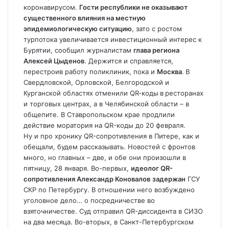
коронавирусом.
Гости республики не оказывают
существенного влияния на местную
эпидемиологическую ситуацию
, зато с ростом
турпотока увеличивается инвестиционный интерес к
Бурятии, сообщил журналистам
глава региона
Алексей Цыденов
. Держится и справляется,
перестроив работу поликлиник, пока и
Москва
.
В
Свердловской, Орловской, Белгородской и
Курганской областях отменили QR‑коды
в
ресторанах
и торговых центрах, а в Челябинской области – в
общепите. В Ставропольском крае продлили
действие моратория на QR-коды до 20 февраля.
Ну и про хронику QR-сопротивления в Питере, как и
обещали, будем рассказывать. Новостей с фронтов
много, но главных – две, и обе они произошли в
пятницу, 28 января. Во-первых,
идеолог QR-
сопротивления Александр Коновалов
задержан
ГСУ
СКР по Петербургу. В отношении него возбуждено
уголовное дело… о посредничестве во
взяточничестве. Суд отправил QR-диссидента в СИЗО
на два месяца. Во-вторых, в Санкт-Петербургском