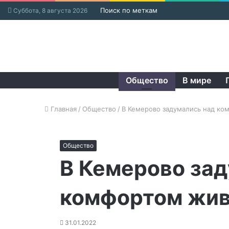
Поиск по меткам
Суббота, 8 августа 2026
Общество
В мире
Главная
/
Общество
/
В Кемерово задумались над ко
Общество
В Кемерово зад
комфортом жи
31.01.2022