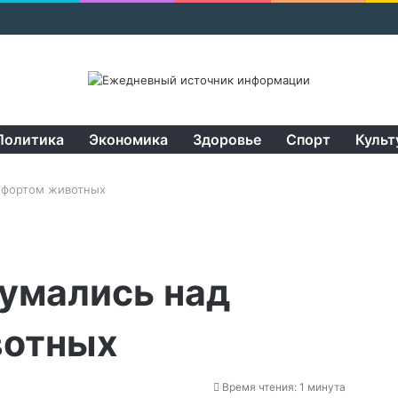
Политика
Экономика
Здоровье
Спорт
Культ
мфортом животных
умались над
вотных
Время чтения: 1 минута