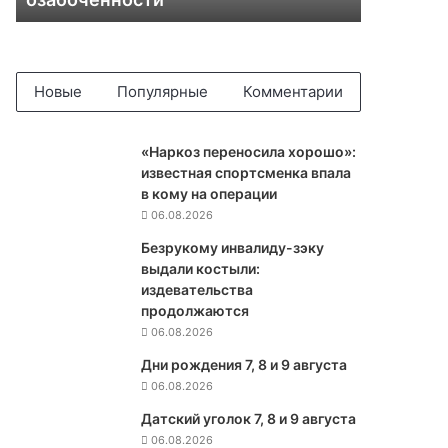
в
о
т
в
е
Новые
Популярные
Комментарии
т
е
п
«Наркоз переносила хорошо»:
о
известная спортсменка впала
г
в кому на операции
а
06.08.2026
р
Безрукому инвалиду-зэку
а
выдали костыли:
н
издевательства
т
продолжаются
и
06.08.2026
я
м
Дни рождения 7, 8 и 9 августа
б
06.08.2026
е
Датский уголок 7, 8 и 9 августа
з
06.08.2026
о