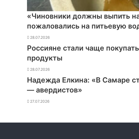
«Чиновники должны выпить н
пожаловались на питьевую во
28.07.2026
Россияне стали чаще покупат
продукты
28.07.2026
Надежда Елкина: «В Самаре с
— авердистов»
27.07.2026