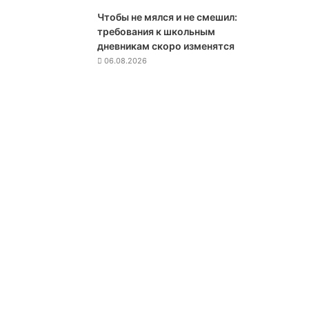
п
Чтобы не мялся и не смешил:
а
требования к школьным
с
дневникам скоро изменятся
н
06.08.2026
о
с
т
и
п
р
о
и
г
н
о
р
и
р
о
в
а