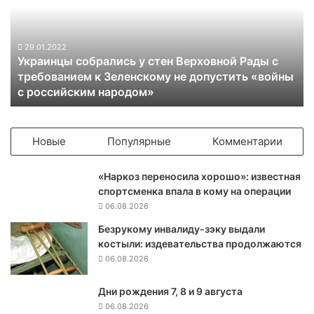
а
и
н
ц
29.01.2022
Украинцы собрались у стен Верховной Рады с
ы
требованием к Зеленскому не допустить «войны
с
с российским народом»
о
б
р
а
Новые
Популярные
Комментарии
л
и
«Наркоз переносила хорошо»: известная
с
спортсменка впала в кому на операции
ь
06.08.2026
у
с
Безрукому инвалиду-зэку выдали
т
костыли: издевательства продолжаются
е
06.08.2026
н
В
Дни рождения 7, 8 и 9 августа
е
06.08.2026
р