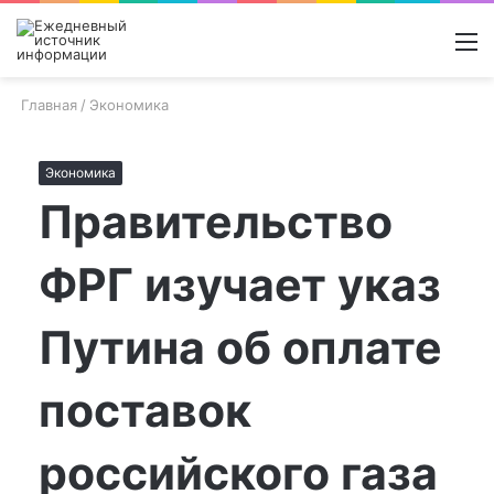
Войти
Switch
Поиск
М
skin
новос
Главная
/
Экономика
Экономика
Правительство
ФРГ изучает указ
Путина об оплате
поставок
российского газа