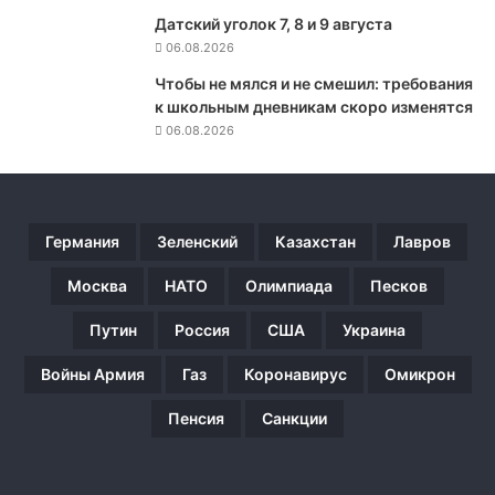
х
Датский уголок 7, 8 и 9 августа
о
06.08.2026
в
Чтобы не мялся и не смешил: требования
н
к школьным дневникам скоро изменятся
о
06.08.2026
й
Р
а
д
ы
Германия
Зеленский
Казахстан
Лавров
с
т
Москва
НАТО
Олимпиада
Песков
р
е
Путин
Россия
США
Украина
б
о
Войны Армия
Газ
Коронавирус
Омикрон
в
а
Пенсия
Санкции
н
и
е