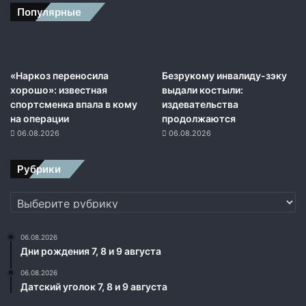
м
Популярные
к
З
е
л
«Наркоз переносила
Безрукому инвалиду-зэку
е
хорошо»: известная
выдали костыли:
н
спортсменка впала в кому
издевательства
с
на операции
продолжаются
к
06.08.2026
06.08.2026
о
м
у
Рубрики
н
е
Рубрики
д
о
п
06.08.2026
Дни рождения 7, 8 и 9 августа
у
с
06.08.2026
т
Датский уголок 7, 8 и 9 августа
и