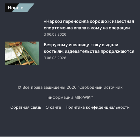
т
Новые
ь
«
«Наркоз переносила хорошо»: известная
в
спортсменка впала в кому на операции
о
й
06.08.2026
н
Безрукому инвалиду-зэку выдали
ы
костыли: издевательства продолжаются
с
06.08.2026
р
о
с
с
и
© Все права защищены 2026 "Свободный источник
й
информации MIR-WIKI"
с
к
Обратная связь
О сайте
Политика конфиденциальности
и
м
Facebook
Twitter
YouTube
vk.com
Одноклассники
Telegram
RSS
н
а
р
Facebook
Twitter
WhatsApp
Telegram