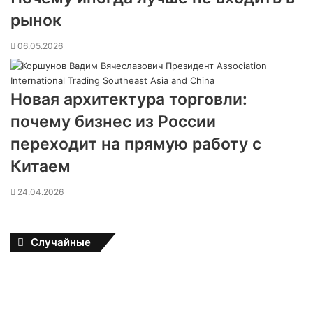
рынок
06.05.2026
Новая архитектура торговли:
почему бизнес из России
переходит на прямую работу с
Китаем
24.04.2026
Случайные
У
к
р