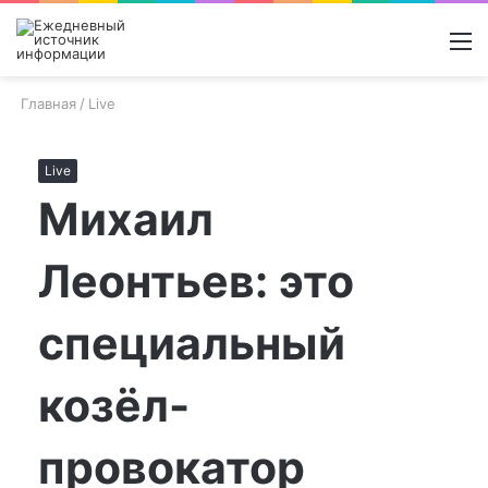
Войти
Switch
Поиск
М
skin
новос
Главная
/
Live
Live
Михаил
Леонтьев: это
специальный
козёл-
провокатор