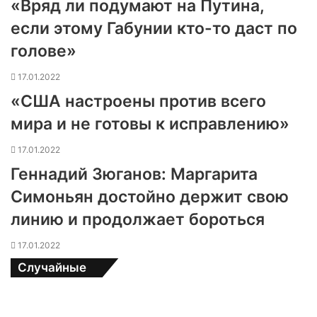
«Вряд ли подумают на Путина,
если этому Габунии кто-то даст по
голове»
17.01.2022
«США настроены против всего
мира и не готовы к исправлению»
17.01.2022
Геннадий Зюганов: Маргарита
Симоньян достойно держит свою
линию и продолжает бороться
17.01.2022
Случайные
А
р