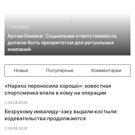
т
е
м
Е
11.02.2022
к
Артем Екимов: Социальная ответственность
и
должна быть приоритетом для ритуальных
м
компаний
о
в
:
С
Новые
Популярные
Комментарии
о
ц
«Наркоз переносила хорошо»: известная
и
спортсменка впала в кому на операции
а
л
06.08.2026
ь
Безрукому инвалиду-зэку выдали костыли:
н
издевательства продолжаются
а
я
06.08.2026
о