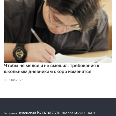
ы
т
ь
п
р
и
о
р
и
т
е
т
Чтобы не мялся и не смешил: требования к
о
школьным дневникам скоро изменятся
м
д
06.08.2026
л
я
р
и
т
у
Казахстан
Зеленский
Лавров
НАТО
Москва
Германия
а