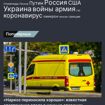
Россия
США
Путин
л
Олимпиада
Песков
Украина
войны армия
ь
газ
коронавирус
н
омикрон
санкции
пенсия
ы
х
к
о
Популярные
м
п
а
н
и
й
«Наркоз переносила хорошо»: известная