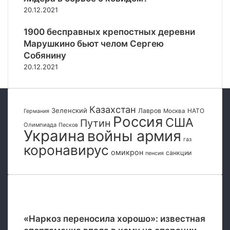
р
т
с
е
20.12.2021
е
у
е
й
с
с
и
в
1900 бесправных крепостных деревни
п
а
л
о
Марушкино бьют челом Сергею
у
к
и
е
Собянину
б
а
К
н
л
20.12.2021
н
р
н
и
д
ы
ы
к
и
м
х
и
д
у
?
Казахстан
Д
Зеленский
а
Лавров
НАТО
Москва
Германия
Россия
США
о
Путин
т
Олимпиада
Песков
н
Украина
войны армия
а
газ
б
н
коронавирус
а
омикрон
санкции
а
пенсия
с
в
с
с
а
т
Популярные
у
п
«Наркоз переносила хорошо»: известная
л
е