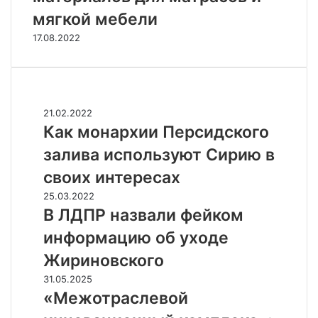
мягкой мебели
17.08.2022
Случайные
К
21.02.2022
а
Как монархии Персидского
к
залива используют Сирию в
м
о
своих интересах
н
В
25.03.2022
а
Л
В ЛДПР назвали фейком
р
Д
х
информацию об уходе
П
и
Р
Жириновского
и
н
П
«
31.05.2025
а
е
М
«Межотраслевой
з
р
е
в