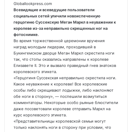
Globallookpress.com
Всевидящие и всеведущие пользователи
социальных сетей уличили новоиспеченную
герцогиню Суссекскую Меган Маркл в неуважении к
королеве из-за неправильно скрещенных ног на
фотоснимке.
Во время торжественной церемонии вручения
наград молодым лидерам,
проходившей в
Букингемском дворце Меган Маркл скрестила ноги
так, что стопы оказались направлены к королеве
Елизавете II. Это и вызвало праведный гнев знатоков
королевского этикета.
«Герцогиня Суссекская неправильно скрестила ноги.
Какое неуважение к королеве! Все королевские
особы либо скрещивают лодыжки, либо наклоняют
обе ноги в сторону», — поспешили возмутиться
комментаторы. Некоторые особо рьяные блюстители
даже посоветовали королеве отправить Маркл на
курс королевского этикета.
«Представительницы королевской семьи могут
только наклонять ноги в сторону при условии, что