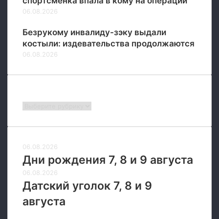
спортсменка впала в кому на операции
н
06.08.2026
и
е
Безрукому инвалиду-зэку выдали
в
костыли: издевательства продолжаются
с
06.08.2026
о
д
р
у
Рубрики
ж
Рубрики
е
с
т
в
06.08.2026
о
Дни рождения 7, 8 и 9 августа
06.08.2026
Датский уголок 7, 8 и 9
августа