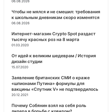
м
в
06.08.2026
г
д
о
е
а
р
о
г
с
г
Чтобы не мялся и не смешил: требования
о
с
о
т
е
к школьным дневникам скоро изменятся
з
т
н
о
й
06.08.2026
у
а
а
о
м
н
в
с
т
е
Интернет-магазин Crypto Spot раздаст
а
л
т
д
р
тысячу красных роз на 8 марта
п
е
у
ы
о
а
01.03.2020
н
п
х
в
д
и
л
а
е
От идей к великим шедеврам / История
я
е
г
н
дизайн студии
У
н
о
и
к
15.07.2020
и
р
я
р
я
о
К
а
Заявление британских СМИ о краже
в
ж
и
и
«шпионами Путина» формулы для
Д
а
е
н
о
вакцины «Спутник V» не подтвердилось
н
в
е
н
и
20.12.2021
а
с
б
с
н
т
а
Почему Собянин взял на себя роль
е
а
а
с
м
лидера в борьбе с ковидом?