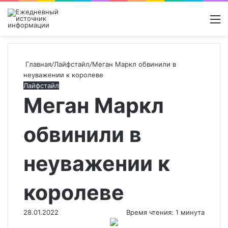
Войти
Switch
Поиск
М
skin
новос
Главная
/
Лайфстайл
/
Меган Маркл обвинили в
неуважении к королеве
Лайфстайл
Меган Маркл
обвинили в
неуважении к
королеве
28.01.2022
Время чтения: 1 минута