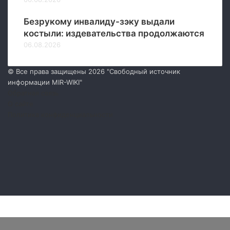
Безрукому инвалиду-зэку выдали
костыли: издевательства продолжаются
06.08.2026
© Все права защищены 2026 "Свободный источник
информации MIR-WIKI"
Обратная связь
О сайте
Политика конфиденциальности
Facebook
Twitter
YouTube
vk.com
Одноклассники
Telegram
RSS
Facebook
Twitter
WhatsApp
Telegram
Кнопка
«Наверх»