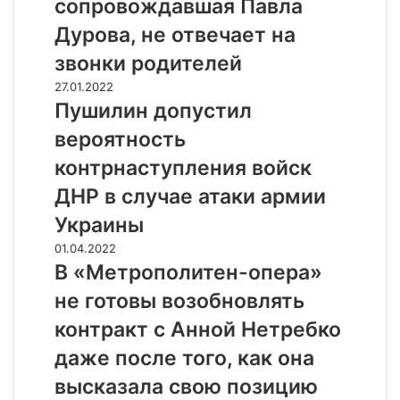
сопровождавшая Павла
ы
у
е
б
ш
Дурова, не отвечает на
т
о
к
с
звонки родителей
р
а
р
е
,
П
27.01.2022
а
з
в
у
Пушилин допустил
в
у
о
ш
н
вероятность
б
з
и
и
н
м
л
контрнаступления войск
л
о
о
и
Б
ДНР в случае атаки армии
й
ж
н
а
п
н
д
Украины
й
а
о
о
д
В
01.04.2022
с
с
п
е
«
В «Метрополитен-опера»
т
о
у
н
М
ы
п
с
не готовы возобновлять
а
е
н
р
т
с
т
у
контракт с Анной Нетребко
о
и
к
р
ж
в
л
даже после того, как она
а
о
н
о
в
п
п
о
высказала свою позицию
ж
е
и
о
п