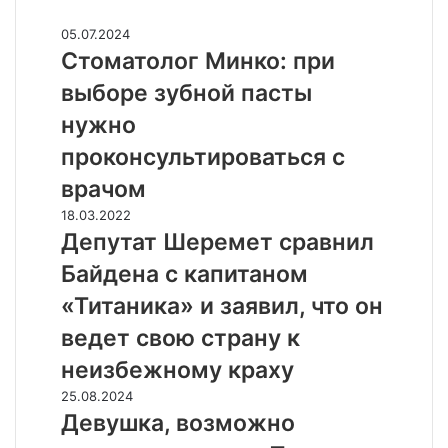
Случайные
С
05.07.2024
т
Стоматолог Минко: при
о
выборе зубной пасты
м
а
нужно
т
проконсультироваться с
о
л
врачом
о
Д
18.03.2022
г
е
Депутат Шеремет сравнил
М
п
и
Байдена с капитаном
у
н
т
«Титаника» и заявил, что он
к
а
о
ведет свою страну к
т
:
Ш
неизбежному краху
п
е
р
Д
25.08.2024
р
и
е
Девушка, возможно
е
в
в
м