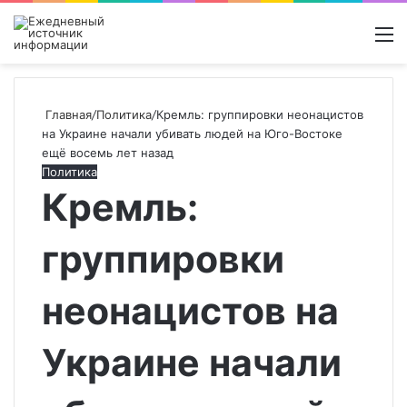
Войти
Switch
Поиск
М
skin
новос
Главная
/
Политика
/
Кремль: группировки неонацистов
на Украине начали убивать людей на Юго-Востоке
ещё восемь лет назад
Политика
Кремль:
группировки
неонацистов на
Украине начали