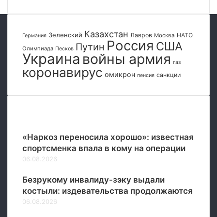
Казахстан
Зеленский
Лавров
НАТО
Москва
Германия
Россия
США
Путин
Олимпиада
Песков
Украина
войны армия
газ
коронавирус
омикрон
санкции
пенсия
Популярные
«Наркоз переносила хорошо»: известная
спортсменка впала в кому на операции
06.08.2026
Безрукому инвалиду-зэку выдали
костыли: издевательства продолжаются
06.08.2026