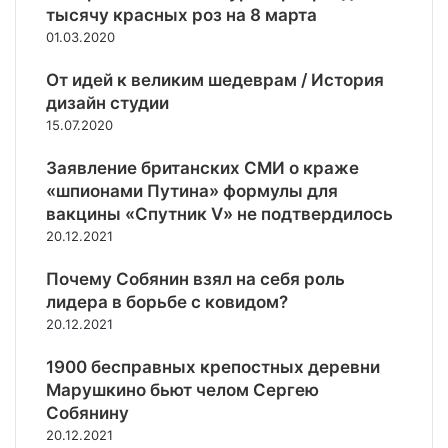
т
тысячу красных роз на 8 марта
Р
р
01.03.2020
о
е
с
в
От идей к великим шедеврам / История
с
о
дизайн студии
и
ж
и
15.07.2020
н
о
Заявление британских СМИ о краже
с
«шпионами Путина» формулы для
т
вакцины «Спутник V» не подтвердилось
ь
20.12.2021
Почему Собянин взял на себя роль
лидера в борьбе с ковидом?
20.12.2021
1900 бесправных крепостных деревни
Марушкино бьют челом Сергею
Собянину
20.12.2021