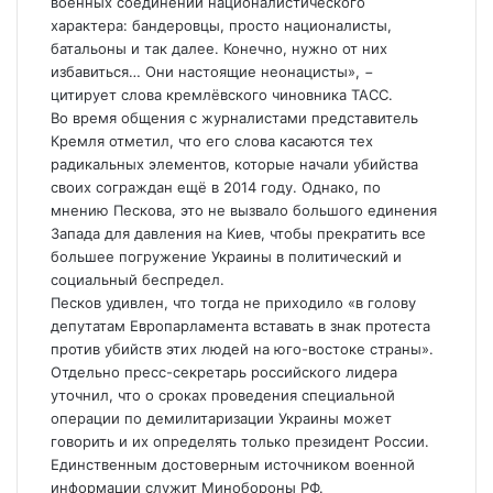
военных соединений националистического
характера: бандеровцы, просто националисты,
батальоны и так далее. Конечно, нужно от них
избавиться… Они настоящие неонацисты», −
цитирует слова кремлёвского чиновника ТАСС.
Во время общения с журналистами представитель
Кремля отметил, что его слова касаются тех
радикальных элементов, которые начали убийства
своих сограждан ещё в 2014 году. Однако, по
мнению Пескова, это не вызвало большого единения
Запада для давления на Киев, чтобы прекратить все
большее погружение Украины в политический и
социальный беспредел.
Песков удивлен, что тогда не приходило «в голову
депутатам Европарламента вставать в знак протеста
против убийств этих людей на юго-востоке страны».
Отдельно пресс-секретарь российского лидера
уточнил, что о сроках проведения специальной
операции по демилитаризации Украины может
говорить и их определять только президент России.
Единственным достоверным источником военной
информации служит Минобороны РФ.