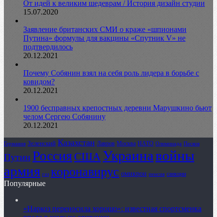
От идей к великим шедеврам / История дизайн студии
15.07.2020
Заявление британских СМИ о краже «шпионами
Путина» формулы для вакцины «Спутник V» не
подтвердилось
20.12.2021
Почему Собянин взял на себя роль лидера в борьбе с
ковидом?
20.12.2021
1900 бесправных крепостных деревни Марушкино бьют
челом Сергею Собянину
20.12.2021
Казахстан
Зеленский
Лавров
НАТО
Москва
Олимпиада
Германия
Песков
Украина
Россия
войны
США
Путин
армия
коронавирус
омикрон
санкции
газ
пенсия
Популярные
«Наркоз переносила хорошо»: известная спортсменка