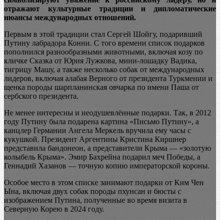
отражают культурные традиции и дипломатические
нюансы международных отношений.
Первым в этой традиции стал Сергей Шойгу, подаривший
Путину лабрадора Конни. С того времени список подарков
пополнился разнообразными животными, включая козу по
кличке Сказка от Юрия Лужкова, мини-лошадку Вадика,
тигрицу Машу, а также несколько собак от международных
лидеров, включая алабая Верного от президента Туркмении и
щенка породы шарпланинская овчарка по имени Паша от
сербского президента.
Не менее интересны и неодушевлённые подарки. Так, в 2012
году Путину была подарена картина «Письмо Путину», а
канцлер Германии Ангела Меркель вручила ему часы с
кукушкой. Президент Аргентины Кристина Киршнер
представила бандонеон, а представители Крыма — «золотую
колыбель Крыма». Эмир Бахрейна подарил меч Победы, а
Геннадий Хазанов — точную копию императорской короны.
Особое место в этом списке занимают подарки от Ким Чен
Ына, включая двух собак породы пхунсан и бюсты с
изображением Путина, полученные во время визита в
Северную Корею в 2024 году.