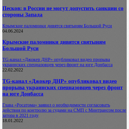
Песков: в России не могут допустить санкции со
стороны Запада
Крымские паломники дивятся святыням Большой Руси
04.06.2024
Крымские паломники дивятся святыням
Большой Руси
TG-канал «Джокер ДНР» опубликовал видео прорыва
украинских спецназовцев через фронт на юге Донбасса
22.02.2022
TG-канал «Джокер ДНР» опубликовал видео
прорыва украинских спецназовцев через фронт
на юге Донбасса
Глава «Росатома» заявил о необходимости согласовать
действия по контролю за судами на СМП с Минтрансом после
затора в 2021 году
18.01.2022