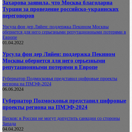
Захарова заявила, что Москва благодарна
Турции за проведение российско-украинских
переговоров
Урсула фон дер Ляйен: поддержка Пекином Москвы
обернется для него серьезными репутационными потерями в
Европе
01.04.2022
Урсула фон дер Ляйен: поддержка Пекином
Москвы обернется для него серьезными
репутационными потерями в Европе
Губернатор Подмосковья представил цифровые проекты
региона на ПМЭФ-2024
06.06.2024
Губернатор Подмосковья представил цифровые
проекты региона на ПМЭФ-2024
Песков: в России не могут допустить санкции со стороны
Запада
04.04.2022