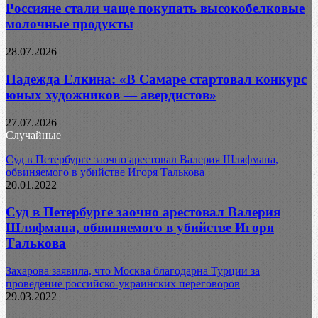
Россияне стали чаще покупать высокобелковые
молочные продукты
28.07.2026
Надежда Елкина: «В Самаре стартовал конкурс
юных художников — авердистов»
27.07.2026
Случайные
Суд в Петербурге заочно арестовал Валерия Шляфмана,
обвиняемого в убийстве Игоря Талькова
20.01.2022
Суд в Петербурге заочно арестовал Валерия
Шляфмана, обвиняемого в убийстве Игоря
Талькова
Захарова заявила, что Москва благодарна Турции за
проведение российско-украинских переговоров
29.03.2022