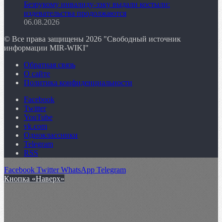
Безрукому инвалиду-зэку выдали костыли:
издевательства продолжаются
06.08.2026
© Все права защищены 2026 "Свободный источник
информации MIR-WIKI"
Обратная связь
О сайте
Политика конфиденциальности
Facebook
Twitter
YouTube
vk.com
Одноклассники
Telegram
RSS
Facebook
Twitter
WhatsApp
Telegram
Кнопка «Наверх»