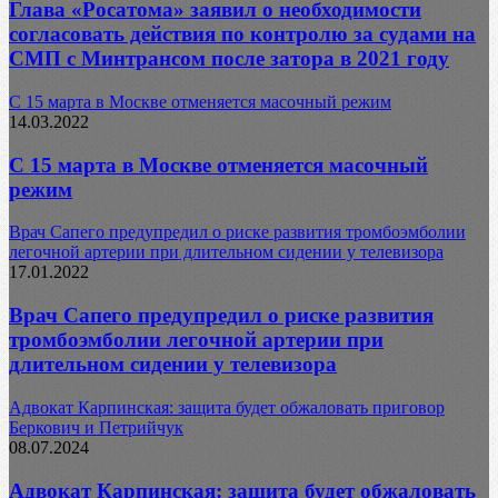
Глава «Росатома» заявил о необходимости
согласовать действия по контролю за судами на
СМП с Минтрансом после затора в 2021 году
С 15 марта в Москве отменяется масочный режим
14.03.2022
С 15 марта в Москве отменяется масочный
режим
Врач Сапего предупредил о риске развития тромбоэмболии
легочной артерии при длительном сидении у телевизора
17.01.2022
Врач Сапего предупредил о риске развития
тромбоэмболии легочной артерии при
длительном сидении у телевизора
Адвокат Карпинская: защита будет обжаловать приговор
Беркович и Петрийчук
08.07.2024
Адвокат Карпинская: защита будет обжаловать