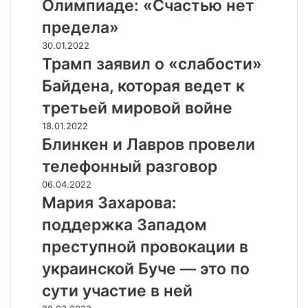
а
Олимпиаде: «Счастью нет
В
предела»
я
л
Т
30.01.2022
ь
р
Трамп заявил о «слабости»
б
а
Байдена, которая ведет к
е
м
о
п
третьей мировой войне
б
з
Б
18.01.2022
э
а
л
Блинкен и Лавров провели
м
я
и
о
в
телефонный разговор
н
ц
и
к
М
06.04.2022
и
л
е
а
Мария Захарова:
я
о
н
р
х
«
поддержка Западом
и
и
п
с
Л
я
преступной провокации в
о
л
а
З
с
а
украинской Буче — это по
в
а
л
б
р
х
сути участие в ней
е
о
о
а
п
с