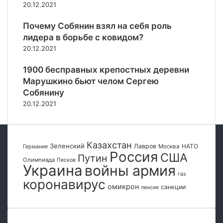
е
г
20.12.2021
н
х
о
н
а
г
Почему Собянин взял на себя роль
о
«
а
лидера в борьбе с ковидом?
с
Z
з
20.12.2021
т
i
а
я
p
ч
1900 бесправных крепостных деревни
х
l
е
Марушкино бьют челом Сергею
Р
»
р
Собянину
о
е
20.12.2021
с
з
с
У
и
к
и
р
Казахстан
Зеленский
Лавров
НАТО
Москва
Германия
а
Россия
США
Путин
и
Олимпиада
Песков
Украина
войны армия
н
газ
коронавирус
у
омикрон
санкции
пенсия