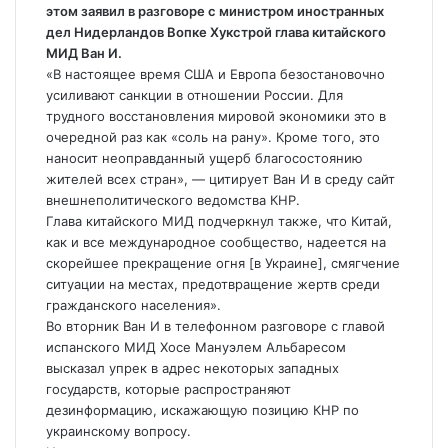
этом заявил в разговоре с министром иностранных
дел Нидерландов Вопке Хукстрой глава китайского
МИД
Ван И.
«В настоящее время США и Европа безостановочно
усиливают санкции в отношении России. Для
трудного восстановления мировой экономики это в
очередной раз как «соль на рану». Кроме того, это
наносит неоправданный ущерб благосостоянию
жителей всех стран», — цитирует Ван И в среду сайт
внешнеполитического ведомства КНР.
Глава китайского МИД подчеркнул также, что Китай,
как и все международное сообщество, надеется на
скорейшее прекращение огня [в Украине], смягчение
ситуации на местах, предотвращение жертв среди
гражданского населения».
Во вторник Ван И в телефонном разговоре с главой
испанского МИД Хосе Мануэлем Альбаресом
высказал упрек в адрес некоторых западных
государств, которые распространяют
дезинформацию, искажающую позицию КНР по
украинскому вопросу.