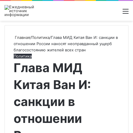
Войти
Switch
Поиск
М
skin
новос
Главная
/
Политика
/
Глава МИД Китая Ван И: санкции в
отношении России наносят неоправданный ущерб
благосостоянию жителей всех стран
Политика
Глава МИД
Китая Ван И:
санкции в
отношении