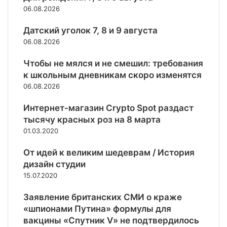
у
д
д
с
и
06.08.2026
с
у
и
п
т
т
х
и
о
ь
Датский уголок 7, 8 и 9 августа
а
о
д
р
з
06.08.2026
н
в
и
т
а
о
н
з
а
т
Чтобы не мялся и не смешил: требования
в
о
а
р
к школьным дневникам скоро изменятся
и
-
й
а
06.08.2026
л
н
н
н
и
р
а
з
Интернет-магазин Crypto Spot раздаст
в
а
!
и
тысячу красных роз на 8 марта
П
в
И
т
о
01.03.2020
с
с
р
д
т
т
о
м
От идей к великим шедеврам / История
в
о
с
о
е
дизайн студии
р
с
с
н
и
15.07.2020
и
к
н
я
й
о
ы
у
Заявление британских СМИ о краже
с
в
х
с
«шпионами Путина» формулы для
к
ь
ц
п
о
вакцины «Спутник V» не подтвердилось
е
е