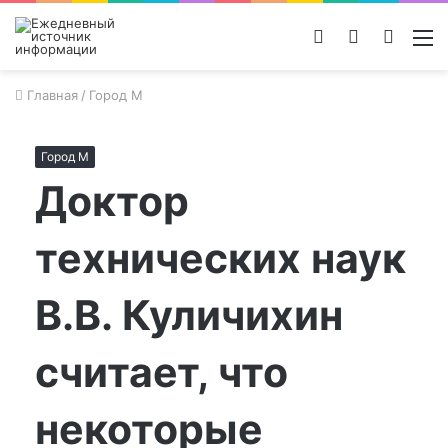
Войти
Switch
Поиск
М
skin
новос
Главная
/
Город М
Город М
Доктор
технических наук
В.В. Куличихин
считает, что
некоторые