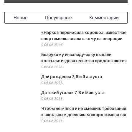
о
л
д
Новые
Популярные
Комментарии
а
в
«Наркоз переносила хорошо»: известная
и
спортсменка впала в кому на операции
и
06.08.2026
з
а
Безрукому инвалиду-зэку выдали
я
костыли: издевательства продолжаются
в
06.08.2026
и
Дни рождения 7, 8 и 9 августа
л
06.08.2026
а
о
Датский уголок 7, 8 и 9 августа
р
06.08.2026
и
с
Чтобы не мялся и не смешил: требования
к
к школьным дневникам скоро изменятся
е
06.08.2026
в