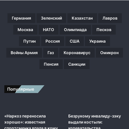
о
е
н
Германия
Зеленский
Казахстан
Лавров
н
о
Москва
НАТО
Олимпиада
Песков
г
о
Путин
Россия
США
Украина
к
о
Войны Армия
Газ
Коронавирус
Омикрон
н
ф
Пенсия
Санкции
л
и
к
т
Популярные
а
в
В
о
с
«Наркоз переносила
Безрукому инвалиду-зэку
т
хорошо»: известная
выдали костыли:
о
спортсменка впала в кому
издевательства