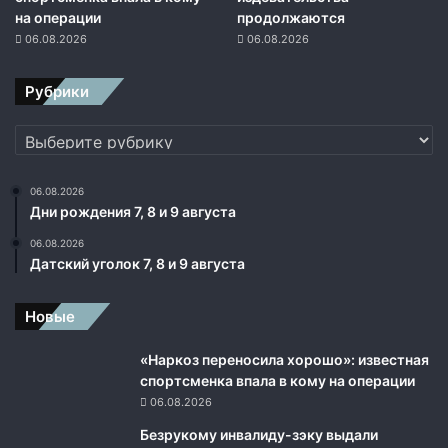
ч
на операции
продолжаются
н
06.08.2026
06.08.2026
о
й
Рубрики
Е
в
Рубрики
р
о
п
06.08.2026
е
Дни рождения 7, 8 и 9 августа
06.08.2026
Датский уголок 7, 8 и 9 августа
Новые
«Наркоз переносила хорошо»: известная
спортсменка впала в кому на операции
06.08.2026
Безрукому инвалиду-зэку выдали