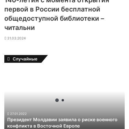
140-летия с момента открытия
первой в России бесплатной
общедоступной библиотеки –
читальни
31.03.2024
Случайные
П
р
е
з
и
д
е
н
27.01.2022
Президент Молдавии заявила о риске военного
т
конфликта в Восточной Европе
М