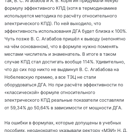
Так, В. С. Агабабов и А. В. Корягин придумали некую
формулу эффективного КПД (хотя в термодинамике
используется методика по расчёту относительного
электрического КПД). По ней выходило, что
эффективность использования ДГА будет близка к 100%.
Чуть позже В. С. Агабабов пришёл к выводу (непонятно
на чём основанном), что в формуле нужно поменять
местами числитель и знаменатель. В итоге в таком
случае КПД стал достигать вообще 114%. Удивительно,
что до сих пор никто не выдвинул В. С. Агабабова на
Нобелевскую премию, а все ТЭЦ не стали
оборудоваться ДГА. Но при расчёте эффективности по
«классической» формуле относительного
электрического КПД реальные показатели составляли
от 59,34% до 50,64% в зависимости от мощности ДГА.
На ошибки в формулах, которые допущены в учебных
пособиях, неоднократно указывали ректору «МЭИ» Н. Д.