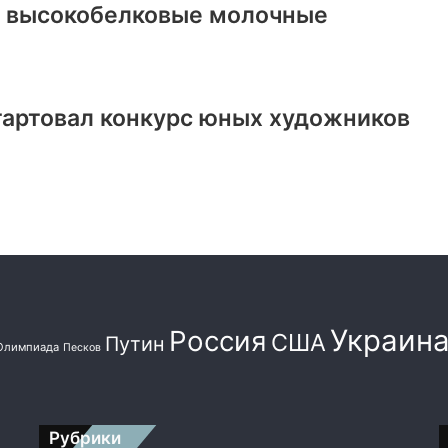
ь высокобелковые молочные
тартовал конкурс юных художников
Украин
Россия
США
Путин
Олимпиада
Песков
Рубрики