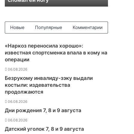
ь
н
и
ц
а
Новые
Популярные
Комментарии
С
и
б
«Наркоз переносила хорошо»:
и
известная спортсменка впала в кому на
р
операции
и
с
06.08.2026
Д
Безрукому инвалиду-зэку выдали
Ц
костыли: издевательства
П
продолжаются
с
о
06.08.2026
о
Дни рождения 7, 8 и 9 августа
б
щ
06.08.2026
и
Датский уголок 7, 8 и 9 августа
л