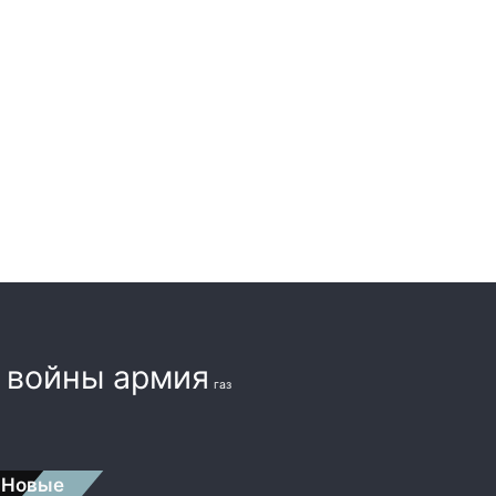
а
войны армия
газ
Новые