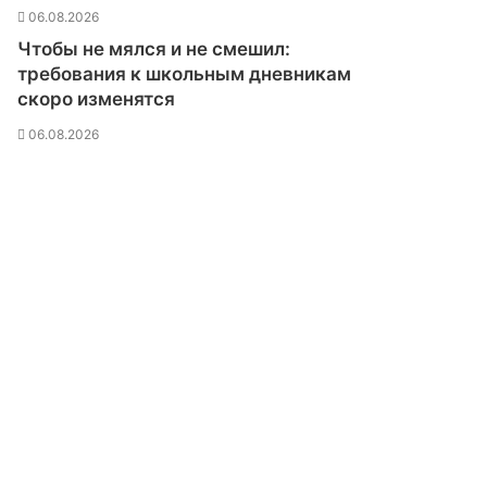
а
06.08.2026
,
Чтобы не мялся и не смешил:
ч
требования к школьным дневникам
т
скоро изменятся
о
п
06.08.2026
р
е
п
о
д
а
в
а
т
е
л
ь
с
л
о