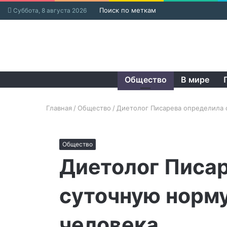
Поиск по меткам
Суббота, 8 августа 2026
Общество
В мире
Главная
/
Общество
/
Диетолог Писарева определила 
Общество
Диетолог Писа
суточную норму
человека