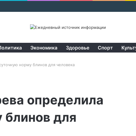
Политика
Экономика
Здоровье
Спорт
Культ
суточную норму блинов для человека
рева определила
 блинов для