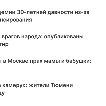
демии 30-летней давности из-за
ансирования
 врагов народа: опубликованы
тир
 в Москве прах мамы и бабушки:
а камеру»: жители Тюмени
ду