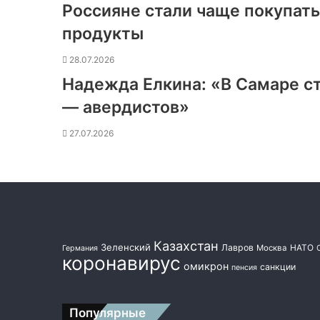
Россияне стали чаще покупат
продукты
28.07.2026
Надежда Елкина: «В Самаре с
— авердистов»
27.07.2026
Казахстан
Зеленский
Лавров
НАТО
Москва
Германия
коронавирус
омикрон
санкции
пенсия
Популярные