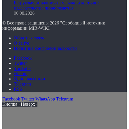
Безрукому инвалиду-зэку выдали костыли:
издевательства продолжаются
06.08.2026
© Все права защищены 2026 "Свободный источник
информации MIR-WIKI"
Обратная связь
О сайте
Политика конфиденциальности
Facebook
Twitter
YouTube
vk.com
Одноклассники
Telegram
RSS
Facebook
Twitter
WhatsApp
Telegram
Кнопка «Наверх»