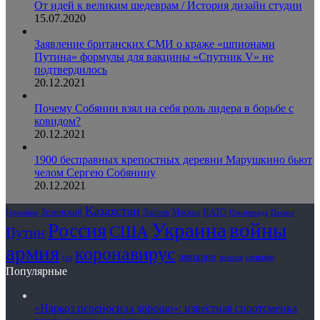
От идей к великим шедеврам / История дизайн студии
15.07.2020
Заявление британских СМИ о краже «шпионами
Путина» формулы для вакцины «Спутник V» не
подтвердилось
20.12.2021
Почему Собянин взял на себя роль лидера в борьбе с
ковидом?
20.12.2021
1900 бесправных крепостных деревни Марушкино бьют
челом Сергею Собянину
20.12.2021
Казахстан
Зеленский
Лавров
НАТО
Москва
Олимпиада
Германия
Песков
Украина
Россия
войны
США
Путин
армия
коронавирус
омикрон
санкции
газ
пенсия
Популярные
«Наркоз переносила хорошо»: известная спортсменка