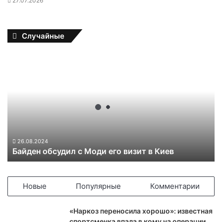
27.07.2026
Случайные
Б
а
й
д
е
н
о
б
с
26.08.2024
Байден обсудил с Моди его визит в Киев
у
д
и
л
Новые
Популярные
Комментарии
с
М
«Наркоз переносила хорошо»: известная
о
спортсменка впала в кому на операции