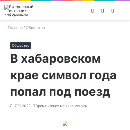
Войти
Switch
Поиск
М
skin
новос
Главная
/
Общество
Общество
В хабаровском
крае символ года
попал под поезд
17.01.2022
Время чтения меньше минуты