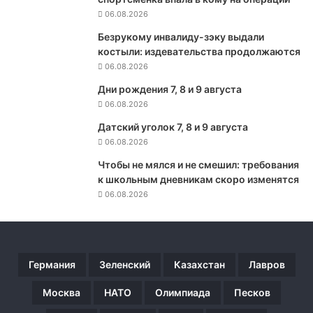
д
06.08.2026
и
е
Безрукому инвалиду-зэку выдали
г
костыли: издевательства продолжаются
о
06.08.2026
в
Дни рождения 7, 8 и 9 августа
и
06.08.2026
з
и
Датский уголок 7, 8 и 9 августа
т
06.08.2026
в
К
Чтобы не мялся и не смешил: требования
и
к школьным дневникам скоро изменятся
е
06.08.2026
в
Германия
Зеленский
Казахстан
Лавров
Москва
НАТО
Олимпиада
Песков