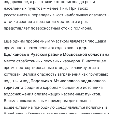
водоразделе, а расстояние от полигона до рек и
населённых пунктов – менее 1 км. При таких
расстояниях и перепадах высот наибольшую опасность
с точки зрения загрязнения местности и рек
представляет поверхностный сток с полигона.
Ещё одним проблемным участком является площадка
временного накопления отходов около
дер.
Щелканово в Рузском районе Московской области
на
месте отработанных песчаных карьеров. В настоящее
время неотсортированные отходы складируются в
котлован. Велика опасность загрязнения как грунтовых
вод, так и вод
Подольско-Мячковского водоносного
горизонта
среднего карбона – основного источника
водоснабжения близлежащих населённых пунктов.
Весьма показательным примером длительного
воздействия на природную среду являются полигоны в
Щербинке и Кулаково, где проводились исследования и