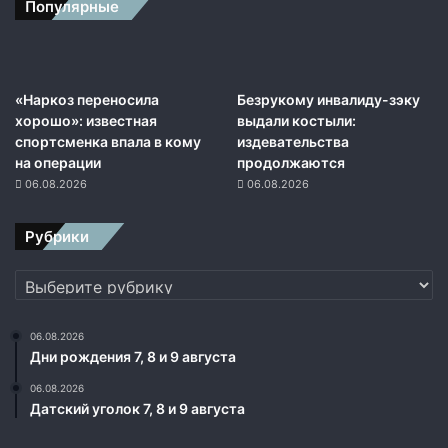
Популярные
е
т
н
и
й
«Наркоз переносила
Безрукому инвалиду-зэку
м
хорошо»: известная
выдали костыли:
у
спортсменка впала в кому
издевательства
ж
на операции
продолжаются
ч
06.08.2026
06.08.2026
и
н
Рубрики
а
Рубрики
06.08.2026
Дни рождения 7, 8 и 9 августа
06.08.2026
Датский уголок 7, 8 и 9 августа