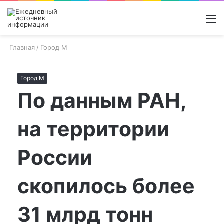
Войти
Switch
Поиск
М
skin
новос
Главная
/
Город М
Город М
По данным РАН,
на территории
России
скопилось более
31 млрд тонн