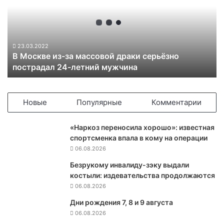
с
к
в
е
и
23.03.2022
В Москве из-за массовой драки серьёзно
з
пострадал 24-летний мужчина
-
з
а
м
Новые
Популярные
Комментарии
а
с
«Наркоз переносила хорошо»: известная
с
спортсменка впала в кому на операции
о
06.08.2026
в
о
Безрукому инвалиду-зэку выдали
й
костыли: издевательства продолжаются
д
06.08.2026
р
Дни рождения 7, 8 и 9 августа
а
06.08.2026
к