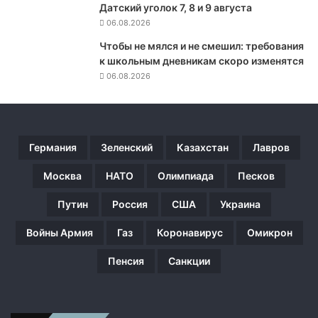
и
Датский уголок 7, 8 и 9 августа
с
06.08.2026
е
р
Чтобы не мялся и не смешил: требования
ь
к школьным дневникам скоро изменятся
ё
06.08.2026
з
н
о
п
Германия
Зеленский
Казахстан
Лавров
о
с
Москва
НАТО
Олимпиада
Песков
т
р
Путин
Россия
США
Украина
а
д
Войны Армия
Газ
Коронавирус
Омикрон
а
л
Пенсия
Санкции
2
4
-
л