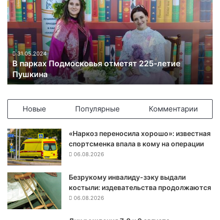
а
р
к
а
х
П
31.05.2024
В парках Подмосковья отметят 225-летие
о
Пушкина
д
м
о
с
Новые
Популярные
Комментарии
к
о
«Наркоз переносила хорошо»: известная
в
спортсменка впала в кому на операции
ь
06.08.2026
я
о
Безрукому инвалиду-зэку выдали
т
костыли: издевательства продолжаются
м
е
06.08.2026
т
я