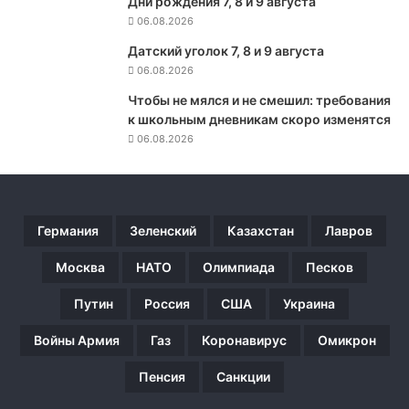
Дни рождения 7, 8 и 9 августа
т
06.08.2026
2
Датский уголок 7, 8 и 9 августа
2
06.08.2026
5
-
Чтобы не мялся и не смешил: требования
л
к школьным дневникам скоро изменятся
е
06.08.2026
т
и
е
П
у
Германия
Зеленский
Казахстан
Лавров
ш
к
Москва
НАТО
Олимпиада
Песков
и
Путин
Россия
США
Украина
н
а
Войны Армия
Газ
Коронавирус
Омикрон
Пенсия
Санкции