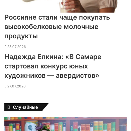
Россияне стали чаще покупать
высокобелковые молочные
продукты
28.07.2026
Надежда Елкина: «В Самаре
стартовал конкурс юных
художников — авердистов»
27.07.2026
Случайные
В
п