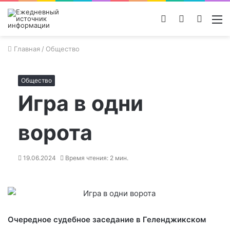
Войти
Switch
Поиск
М
skin
новос
Главная
/
Общество
Общество
Игра в одни
ворота
19.06.2024
Время чтения: 2 мин.
Очередное судебное заседание в Геленджикском