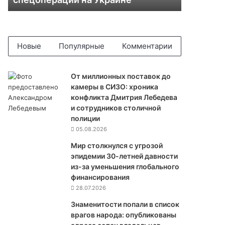
ы
Р
о
с
с
Новые
Популярные
Комментарии
и
и
п
От миллионных поставок до
о
камеры в СИЗО: хроника
к
конфликта Дмитрия Лебедева
а
и сотрудников столичной
з
полиции
а
05.08.2026
л
Мир столкнулся с угрозой
о
эпидемии 30-летней давности
н
из-за уменьшения глобального
а
финансирования
в
28.07.2026
и
д
Знаменитости попали в список
е
врагов народа: опубликованы
о