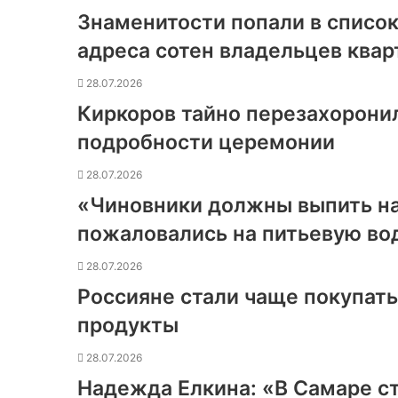
Знаменитости попали в список
адреса сотен владельцев квар
28.07.2026
Киркоров тайно перезахоронил
подробности церемонии
28.07.2026
«Чиновники должны выпить н
пожаловались на питьевую во
28.07.2026
Россияне стали чаще покупат
продукты
28.07.2026
Надежда Елкина: «В Самаре с