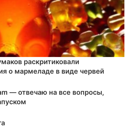
маков раскритиковали
я о мармеладе в виде червей
ram — отвечаю на все вопросы,
апуском
та