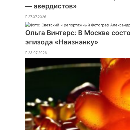
— авердистов»
27.07.2026
Ольга Винтерс: В Москве сост
эпизода «Наизнанку»
23.07.2026