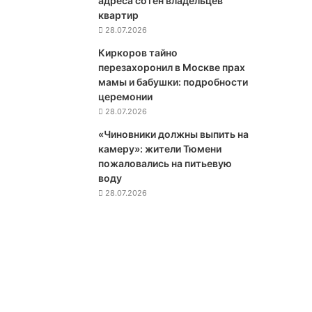
адреса сотен владельцев
п
квартир
р
28.07.2026
о
Киркоров тайно
д
перезахоронил в Москве прах
в
мамы и бабушки: подробности
и
церемонии
ж
28.07.2026
е
н
«Чиновники должны выпить на
и
камеру»: жители Тюмени
е
пожаловались на питьевую
п
воду
о
28.07.2026
д
р
а
з
д
е
л
е