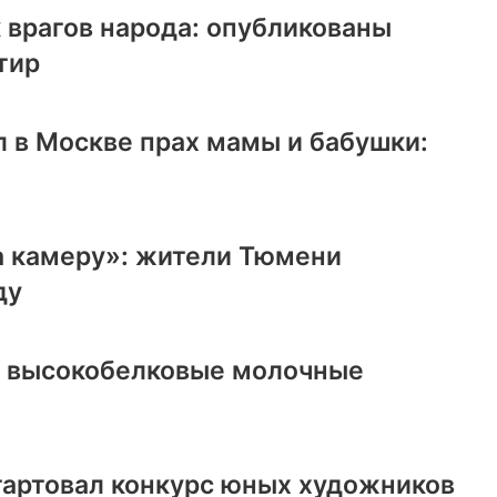
 врагов народа: опубликованы
тир
 в Москве прах мамы и бабушки:
а камеру»: жители Тюмени
ду
ь высокобелковые молочные
тартовал конкурс юных художников