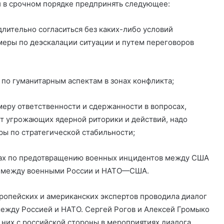
и в срочном порядке предпринять следующее:
ительно согласиться без каких-либо условий
меры по деэскалации ситуации и путем переговоров
по гуманитарным аспектам в зонах конфликта;
еру ответственности и сдержанности в вопросах,
т угрожающих ядерной риторики и действий, надо
ы по стратегической стабильности;
рах по предотвращению военных инцидентов между США
ы между военными России и НАТО—США.
европейских и американских экспертов проводила диалог
ежду Россией и НАТО. Сергей Рогов и Алексей Громыко
них с российской стороны в мероприятиях диалога