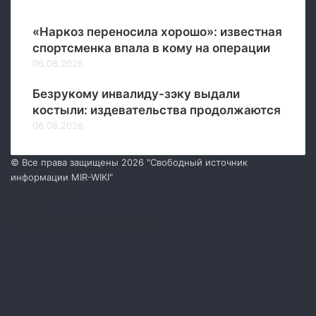
Новые
н
а
«Наркоз переносила хорошо»: известная
спортсменка впала в кому на операции
06.08.2026
Безрукому инвалиду-зэку выдали
костыли: издевательства продолжаются
06.08.2026
© Все права защищены 2026 "Свободный источник
информации MIR-WIKI"
Обратная связь
О сайте
Политика конфиденциальности
Facebook
Twitter
YouTube
vk.com
Одноклассники
Telegram