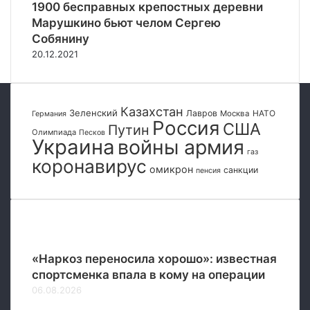
ч
1900 бесправных крепостных деревни
т
Марушкино бьют челом Сергею
о
Собянину
б
20.12.2021
ы
п
о
л
Казахстан
Зеленский
Лавров
НАТО
Москва
Германия
у
Россия
США
Путин
Олимпиада
Песков
ч
Украина
войны армия
и
газ
коронавирус
т
омикрон
санкции
пенсия
ь
п
р
е
Популярные
д
с
«Наркоз переносила хорошо»: известная
т
спортсменка впала в кому на операции
а
06.08.2026
в
л