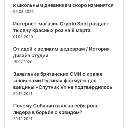
и
о
и
к школьным дневникам скоро изменятся
и
а
е
с
к
о
06.08.2026
Е
й
т
о
т
в
и
с
S
Интернет-магазин Crypto Spot раздаст
р
г
н
W
о
тысячу красных роз на 8 марта
н
о
I
п
01.03.2020
е
в
F
ы
т
е
T
От идей к великим шедеврам / История
т
н
дизайн студии
а
и
ж
15.07.2020
я
е
в
с
Заявление британских СМИ о краже
Д
у
«шпионами Путина» формулы для
о
д
вакцины «Спутник V» не подтвердилось
н
ь
20.12.2021
б
б
а
а
Почему Собянин взял на себя роль
с
лидера в борьбе с ковидом?
с
е
20.12.2021
,