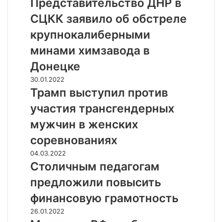
р
Представительство ДНР в
е
СЦКК заявило об обстреле
д
с
крупнокалиберными
т
минами химзавода в
а
в
Донецке
и
Т
30.01.2022
т
р
Трамп выступил против
е
а
л
участия трансгендерных
м
ь
п
мужчин в женских
с
в
т
соревнованиях
ы
в
с
С
04.03.2022
о
т
т
Столичным педагогам
Д
у
о
Н
предложили повысить
п
л
Р
и
и
финансовую грамотность
в
л
ч
С
М
26.01.2022
п
н
Ц
и