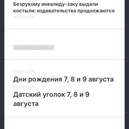
Безрукому инвалиду-зэку выдали
е
костыли: издевательства продолжаются
н
06.08.2026
и
е
—
в
Рубрики
ц
Рубрики
е
н
т
р
06.08.2026
е
Дни рождения 7, 8 и 9 августа
Е
в
06.08.2026
р
Датский уголок 7, 8 и 9
о
августа
п
ы
в
о
й