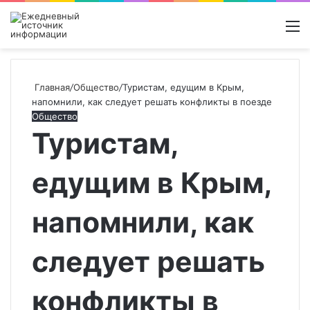
Войти
Switch
Поиск
М
skin
новос
Главная
/
Общество
/
Туристам, едущим в Крым,
напомнили, как следует решать конфликты в поезде
Общество
Туристам,
едущим в Крым,
напомнили, как
следует решать
конфликты в