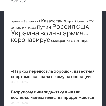
20.12.2021
й
к
с
п
к
е
р
Казахстан
Зеленский
Лавров
НАТО
Москва
Германия
е
Россия
США
Путин
Олимпиада
Песков
п
Украина
войны армия
р
газ
коронавирус
а
омикрон
санкции
пенсия
в
е
ч
е
Популярные
р
е
«Наркоз переносила хорошо»: известная
з
спортсменка впала в кому на операции
Д
06.08.2026
н
е
Безрукому инвалиду-зэку выдали
п
костыли: издевательства продолжаются
р
06.08.2026