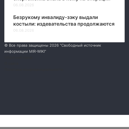
06.08.2026
Безрукому инвалиду-зэку выдали
костыли: издевательства продолжаются
06.08.2026
© Все права защищены 2026 "Свободный источник
информации MIR-WIKI"
Обратная связь
О сайте
Политика конфиденциальности
Facebook
Twitter
YouTube
vk.com
Одноклассники
Telegram
RSS
Facebook
Twitter
WhatsApp
Telegram
Кнопка