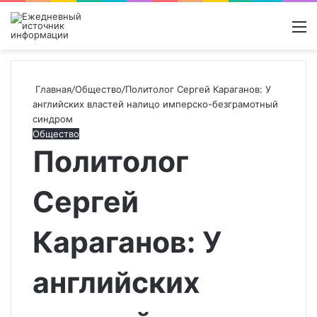
Войти
Switch
Поиск
М
skin
новос
Главная
/
Общество
/
Политолог Сергей Караганов: У
английских властей налицо имперско-безграмотный
синдром
Общество
Политолог
Сергей
Караганов: У
английских