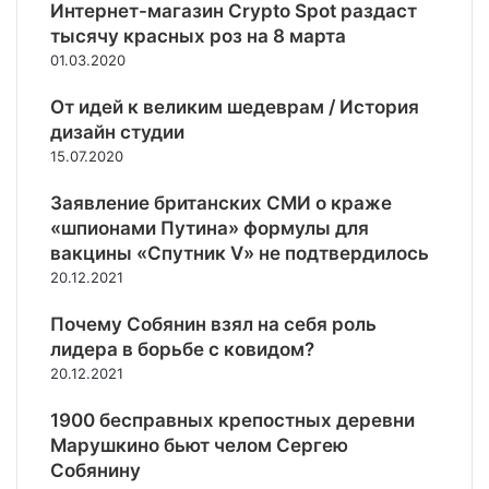
р
а
е
Интернет-магазин Crypto Spot раздаст
а
в
т
тысячу красных роз на 8 марта
щ
п
01.03.2020
е
р
н
о
От идей к великим шедеврам / История
и
т
дизайн студии
е
и
15.07.2020
м
в
о
н
Заявление британских СМИ о краже
г
и
«шпионами Путина» формулы для
н
к
вакцины «Спутник V» не подтвердилось
я
у
и
20.12.2021
п
в
р
ы
Почему Собянин взял на себя роль
о
в
лидера в борьбе с ковидом?
р
о
в
20.12.2021
д
а
о
т
1900 бесправных крепостных деревни
м
ь
Марушкино бьют челом Сергею
в
с
Собянину
о
я