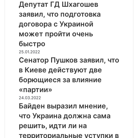
а
е
Депутат ГД Шхагошев
с
с
с
п
л
т
заявил, что подготовка
д
у
е
»
а
т
договора с Украиной
в
:
л
а
ч
п
может пройти очень
ь
т
е
о
н
Г
быстро
р
с
е
Д
а
л
С
25.01.2022
в
Ш
ш
у
е
Сенатор Пушков заявил, что
о
х
н
х
н
с
а
в Киеве действуют две
е
а
а
т
г
й
м
т
борющиеся за влияние
о
о
а
,
о
ч
ш
т
«партии»
п
р
н
е
а
о
П
Б
24.03.2022
ы
в
к
п
у
а
Байден выразил мнение,
м
з
и
ы
ш
й
и
а
н
что Украина должна сама
т
к
д
г
я
а
к
о
е
решить, идти ли на
е
в
п
а
в
н
к
и
а
п
территориальные уступки в
з
в
т