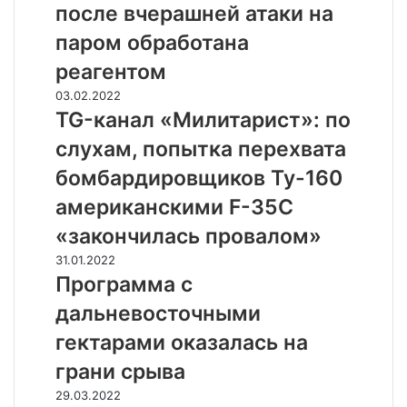
после вчерашней атаки на
а
в
паром обработана
К
реагентом
е
р
T
03.02.2022
ч
G
TG-канал «Милитарист»: по
е
-
слухам, попытка перехвата
н
к
с
а
бомбардировщиков Ту-160
к
н
американскими F-35C
о
а
м
л
«закончилась провалом»
п
«
П
31.01.2022
р
М
р
Программа с
о
и
о
л
л
дальневосточными
г
и
и
р
гектарами оказалась на
в
т
а
е
а
грани срыва
м
п
р
м
Д
29.03.2022
о
и