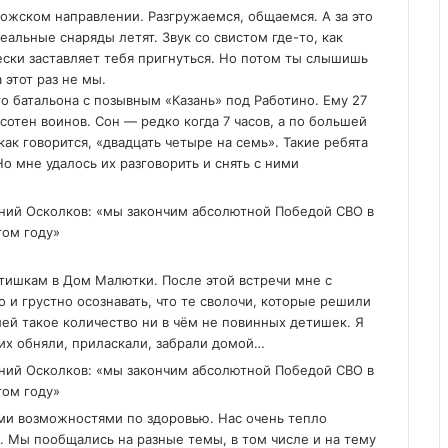
ожском направлении. Разгружаемся, общаемся. А за это
альные снаряды летят. Звук со свистом где-то, как
ески заставляет тебя пригнуться. Но потом ты слышишь
 этот раз не мы.
о батальона с позывным «Казань» под Работино. Ему 27
 сотен воинов. Сон — редко когда 7 часов, а по большей
как говорится, «двадцать четыре на семь». Такие ребята
о мне удалось их разговорить и снять с ними
етишкам в Дом Малютки. После этой встречи мне с
 и грустно осознавать, что те сволочи, которые решили
ей такое количество ни в чём не повинных детишек. Я
 их обняли, приласкали, забрали домой…
ми возможностями по здоровью. Нас очень тепло
. Мы пообщались на разные темы, в том числе и на тему