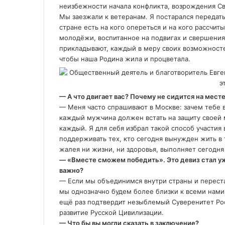
неизбежности начала конфликта, возрождения Св
Мы заезжали к ветеранам. Я постарался передать
стране есть на кого опереться и на кого рассчи
молодёжи, воспитанное на подвигах и свершениях
прикладывают, каждый в меру своих возможносте
чтобы наша Родина жила и процветала.
— А что двигает вас? Почему не сидится на мест
— Меня часто спрашивают в Москве: зачем тебе вс
каждый мужчина должен встать на защиту своей 
каждый. Я для себя избрал такой способ участи
поддерживать тех, кто сегодня вынужден жить в т
жалея ни жизни, ни здоровья, выполняет сегодня
— «Вместе сможем победить». Это девиз стал у
важно?
— Если мы объединимся внутри страны и переста
мы однозначно будем более близки к всеми нам
ещё раз подтвердит незыблемый Суверенитет Росс
развитие Русской Цивилизации.
— Что бы вы могли сказать в заключение?