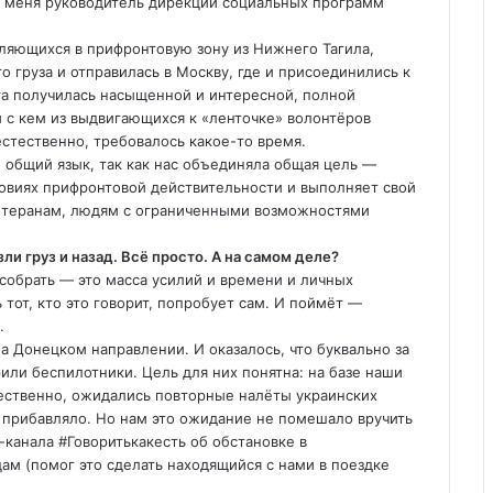
л меня руководитель дирекции социальных программ
авляющихся в прифронтовую зону из Нижнего Тагила,
 груза и отправилась в Москву, где и присоединились к
га получилась насыщенной и интересной, полной
 с кем из выдвигающихся к «ленточке» волонтёров
естественно, требовалось какое-то время.
 общий язык, так как нас объединяла общая цель —
ловиях прифронтовой действительности и выполняет свой
ветеранам, людям с ограниченными возможностями
ли груз и назад. Всё просто. А на самом деле?
 собрать — это масса усилий и времени и личных
 тот, кто это говорит, попробует сам. И поймёт —
.
 Донецком направлении. И оказалось, что буквально за
рили беспилотники. Цель для них понятна: на базе наши
тественно, ожидались повторные налёты украинских
, прибавляло. Но нам это ожидание не помешало вручить
-канала #Говоритькакесть об обстановке в
ам (помог это сделать находящийся с нами в поездке