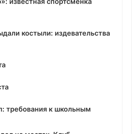
»: известная спортсменка
ыдали костыли: издевательства
та
ста
л: требования к школьным