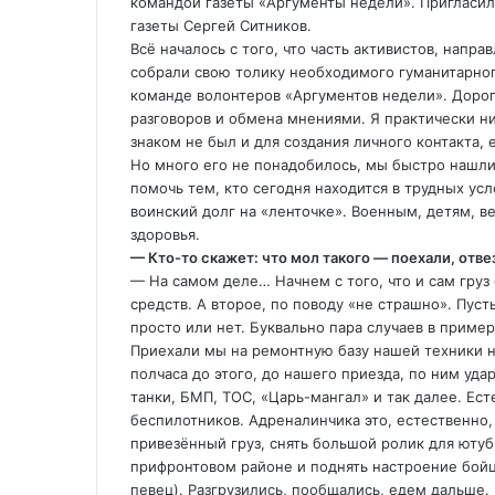
командой газеты «Аргументы недели». Пригласи
газеты Сергей Ситников.
Всё началось с того, что часть активистов, напр
собрали свою толику необходимого гуманитарного
команде волонтеров «Аргументов недели». Доро
разговоров и обмена мнениями. Я практически ни
знаком не был и для создания личного контакта, 
Но много его не понадобилось, мы быстро нашли
помочь тем, кто сегодня находится в трудных ус
воинский долг на «ленточке». Военным, детям, 
здоровья.
— Кто-то скажет: что мол такого — поехали, отвез
— На самом деле… Начнем с того, что и сам груз
средств. А второе, по поводу «не страшно». Пусть
просто или нет. Буквально пара случаев в пример
Приехали мы на ремонтную базу нашей техники на
полчаса до этого, до нашего приезда, по ним уда
танки, БМП, ТОС, «Царь-мангал» и так далее. Ес
беспилотников. Адреналинчика это, естественно
привезённый груз, снять большой ролик для ютуб
прифронтовом районе и поднять настроение бойц
певец). Разгрузились, пообщались, едем дальше.