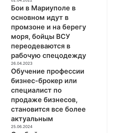
г
о
Бои в Мариуполе в
д
и
а
основном идут в
в
н
М
промзоне и на берегу
о
а
в
моря, бойцы ВСУ
р
р
и
переодеваются в
а
у
с
рабочую спецодежду
п
с
о
О
26.04.2023
к
л
б
Обучение профессии
а
е
у
з
бизнес-брокер или
в
ч
а
о
е
специалист по
л
с
н
,
продаже бизнесов,
н
и
к
о
е
становится все более
а
в
п
к
актуальным
н
р
п
о
о
О
25.06.2024
е
м
ф
с