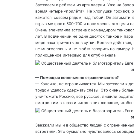
Заезжаем к ребятам из артиллерии. Уже на Запор
время четыре «прилёта». Не хлопушки грохают, ре
кажется, совсем рядом, над тобой. Он автоматич
взрыв метрах в 500-700 и понимаешь, что цели на
Очень впечатлила встреча с командиром танковог
лет. В подчинении не один десяток танков и пара
мере часа три-четыре в сутки. Боевые действия, 
не многословны и не любят говорить на камеру. Н
полноценное интервью для ютуб-канала.
— Помощью военным не ограничивается?
— Конечно, не ограничивается. Мы заезжали к д
трудом удалось сдержать слёзы. Это очень больно
уничтожить Россию, всё русское, лишили родител
смотрел им в глаза и читал в них желание, чтобы
Заезжали мы и в общество людей с ограниченны
встретили. Это буквально чувствовалось сердцем