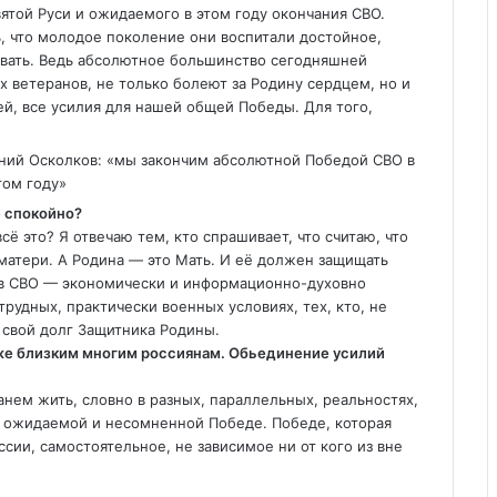
ятой Руси и ожидаемого в этом году окончания СВО.
, что молодое поколение они воспитали достойное,
тывать. Ведь абсолютное большинство сегодняшней
 ветеранов, не только болеют за Родину сердцем, но и
й, все усилия для нашей общей Победы. Для того,
е спокойно?
ё это? Я отвечаю тем, кто спрашивает, что считаю, что
матери. А Родина — это Мать. И её должен защищать
я в СВО — экономически и информационно-духовно
рудных, практически военных условиях, тех, кто, не
 свой долг Защитника Родины.
же близким многим россиянам. Обьединение усилий
нем жить, словно в разных, параллельных, реальностях,
и ожидаемой и несомненной Победе. Победе, которая
ии, самостоятельное, не зависимое ни от кого из вне