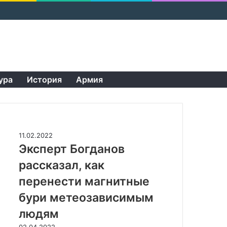
Пои
нов
ура
История
Армия
Случайные
Э
11.02.2022
к
Эксперт Богданов
с
рассказал, как
п
е
перенести магнитные
р
бури метеозависимым
т
Б
людям
о
Б
02.04.2022